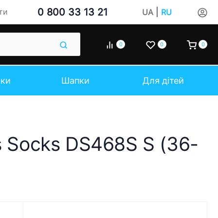
0 800 33 13 21
|
ти
UA
RU
0
0
0
чки
Шапки
Для дітей
s Socks DS468S S (36-