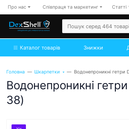
Про нас
Співпраця та маркетинг
Статті 
Каталог товарів
Знижки
Головна
Шкарпетки
Водонепроникні гетри D
Водонепроникні гетри 
38)
Хіт