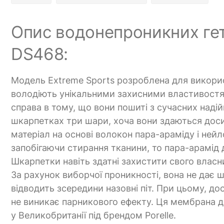
Опис водонепроникних гет
DS468:
Модель Extreme Sports розроблена для викори
володіють унікальними захисними властивостями
справа в тому, що вони пошиті з сучасних наді
шкарпетках три шари, хоча вони здаються досит
матеріал на основі волокон пара-араміду і нейл
запобігаючи стирання тканини, то пара-арамід д
Шкарпетки навіть здатні захистити свого власн
За рахунок виборчої проникності, вона не дає 
відводить зсередини назовні піт. При цьому, до
не виникає парникового ефекту. Ця мембрана д
у Великобританії під брендом Porelle.