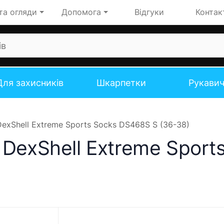
та огляди
Допомога
Відгуки
Контак
Для захисників
Шкарпетки
Рукави
exShell Extreme Sports Socks DS468S S (36-38)
DexShell Extreme Sport