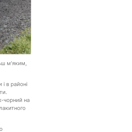
ьш м'яким,
 і в районі
ти.
к-чорний на
блакитного
о