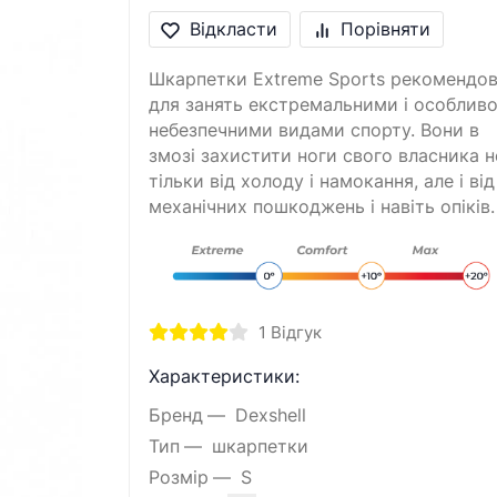
Відкласти
Порівняти
Шкарпетки Extreme Sports рекомендов
для занять екстремальними і особлив
небезпечними видами спорту. Вони в
змозі захистити ноги свого власника н
тільки від холоду і намокання, але і від
механічних пошкоджень і навіть опіків.
1
Відгук
Характеристики:
Бренд
Dexshell
Тип
шкарпетки
Розмір
S