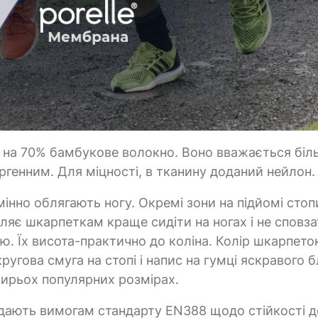
це на 70% бамбукове волокно. Воно вважається біл
ргенним. Для міцності, в тканину доданий нейлон.
інно облягають ногу. Окремі зони на підйомі стопи
яє шкарпеткам краще сидіти на ногах і не сповза
. Їх висота-практично до коліна. Колір шкарпето
кругова смуга на стопі і напис на гумці яскравого 
тирьох популярних розмірах.
ідають вимогам стандарту EN388 щодо стійкості д