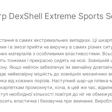
р DexShell Extreme Sports S
стання в самих екстремальних випадках. Ці шкар
 і в змозі прийти на виручку в самих різних ситу
йних матеріалів з особливими властивостями. Всьо
ь тонкими і прекрасно сидять на нозі. Зовнішній
ону. Якщо нейлон забезпечує їм звичайну довговіч
ає неймовірну міцність до зовнішніх механічних в
ика від ковзних порізів. Наступний шар-це плівка
шкарпеткам промокнути, хоча, в цей же час, відмін
ступ необхідної кількості повітря до ніг не обмежу
осить еластична і беззвучна при зминанні. Вироб