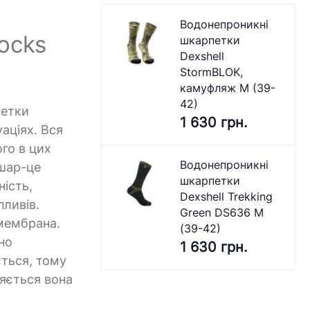
Водонепроникні
ocks
шкарпетки
Dexshell
StormBLOK,
камуфляж M (39-
42)
петки
1 630 грн.
аціях. Вся
го в цих
Водонепроникні
 шар-це
шкарпетки
ність,
Dexshell Trekking
пливів.
Green DS636 M
-мембрана.
(39-42)
но
1 630 грн.
ється, тому
ляється вона