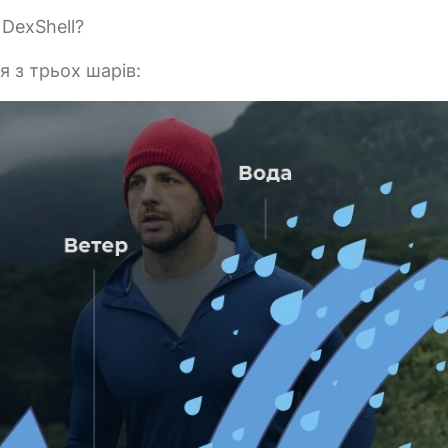
DexShell?
 з трьох шарів: