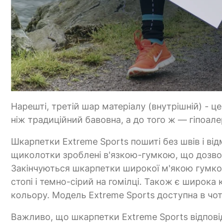
Нарешті, третій шар матеріалу (внутрішній) - 
ніж традиційний бавовна, а до того ж — гіпоале
Шкарпетки Extreme Sports пошиті без швів і відм
щиколотки зроблені в'язкою-гумкою, що дозвол
Закінчуються шкарпетки широкої м'якою гумкою
стопі і темно-сірий на гомілці. Також є широка 
кольору. Модель Extreme Sports доступна в чо
Важливо, що шкарпетки Extreme Sports відпов