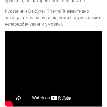
праскою, на батареях або біля багаття.
Рукавички DexShell ThermFit ефективно
захищають ваші руки від води і вітру в самих
непередбачуваних умовах!.