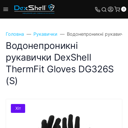
0
Головна
Рукавички
Водонепроникні рукавички 
Водонепроникні
рукавички DexShell
ThermFit Gloves DG326S
(S)
Хіт