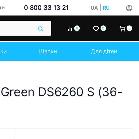
0 800 33 13 21
|
ти
UA
RU
0
0
0
чки
Шапки
Для дітей
 Green DS6260 S (36-