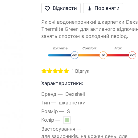
Відкласти
Порівняти
Якісні водонепроникні шкарпетки Dexsh
Thermlite Green для активного відпочин
занять спортом в холодний період.
1
Відгук
Характеристики:
Бренд
Dexshell
Тип
шкарпетки
Розмір
S
Колір
Застосування
для захисників, на кожен день, для