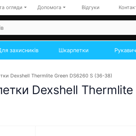
та огляди
Допомога
Відгуки
Контак
Для захисників
Шкарпетки
Рукави
ки Dexshell Thermlite Green DS6260 S (36-38)
тки Dexshell Thermlite