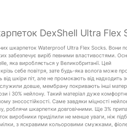
рпеток DexShell Ultra Flex 
х шкарпеток Waterproof Ultra Flex Socks. Вони п
яких забезпечує виріб певними властивостями. Ос
lle, яка виробляється у Великобританії. Цей
крізь себе повітря, зате будь-яка волога може пр
від шкіри піт, але не промокають від надходить з
ослужили довше, мембрану покривають інші матер
ози і 30% нейлону. Такий матеріал дуже комфортн
йому зносостійкості. Саме завдяки міцності нейлон
лу, роблячи шкарпетки довговічними. Ще 3% прип
ток виробники приділили не менше уваги, ніж під
гомілки, з яскравими кольоровими смужками, фіо