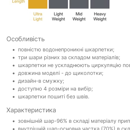
Особливість
повністю водонепроникні шкарпетки;
три шари різних за складом матеріалів;
шкарпетки не ускладнюють циркуляцію пов
довжина моделі - до щиколотки;
дизайн-в смужку;
доступно 4 розміри на вибір;
шкарпетки пошиті без швів.
Характеристика
зовнішній шар-96% в складі матеріалу прип
внутрішній шар-основна частка (70%) в скл