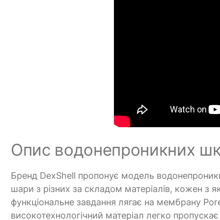
Опис водонепроникних шка
Бренд DexShell пропонує модель водонепроникни
шари з різних за складом матеріалів, кожен з 
функціональне завдання лягає на мембрану Pore
високотехнологічний матеріал легко пропускає 