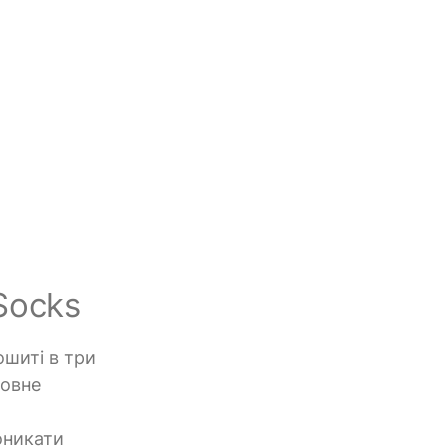
Socks
ошиті в три
новне
оникати