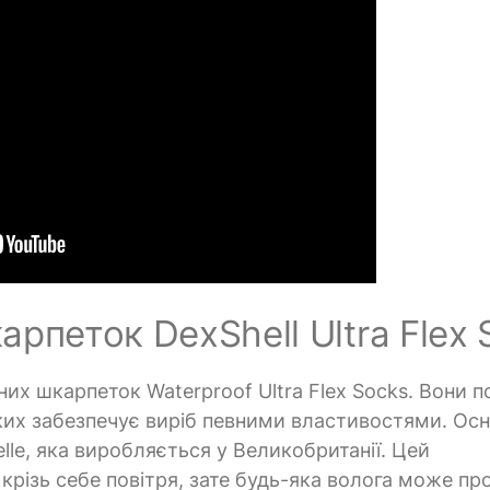
рпеток DexShell Ultra Flex 
х шкарпеток Waterproof Ultra Flex Socks. Вони п
яких забезпечує виріб певними властивостями. Ос
lle, яка виробляється у Великобританії. Цей
крізь себе повітря, зате будь-яка волога може пр