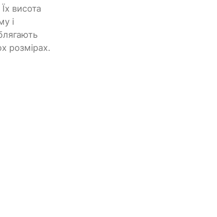
 Їх висота
му і
облягають
ох розмірах.