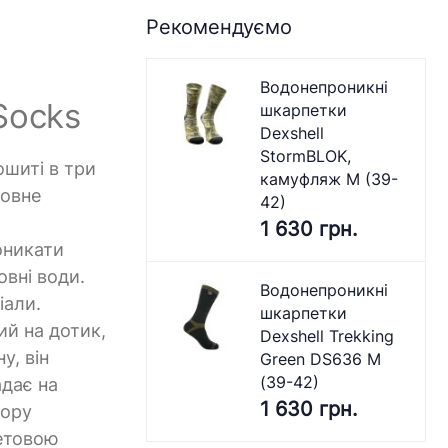
Рекомендуємо
Водонепроникні
Socks
шкарпетки
Dexshell
StormBLOK,
ошиті в три
камуфляж M (39-
новне
42)
1 630 грн.
оникати
овні води.
Водонепроникні
іали.
шкарпетки
ий на дотик,
Dexshell Trekking
у, він
Green DS636 M
(39-42)
адає на
1 630 грн.
бору
летовою