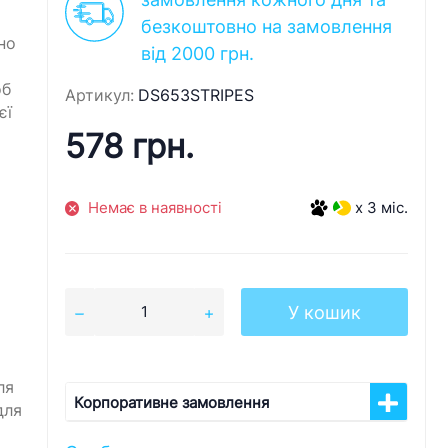
безкоштовно на замовлення
но
від 2000 грн.
об
Артикул:
DS653STRIPES
єї
578 грн.
Немає в наявності
x 3 міс.
У кошик
ля
Корпоративне замовлення
для