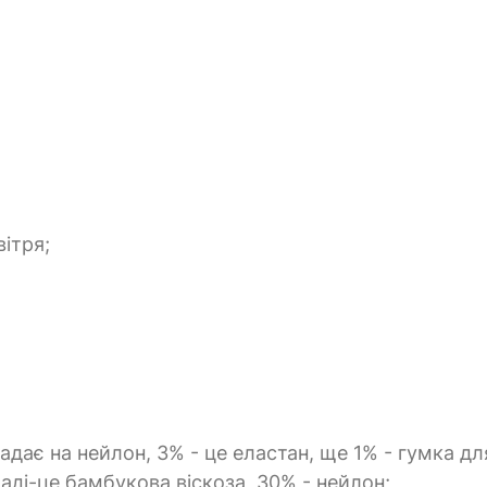
ітря;
адає на нейлон, 3% - це еластан, ще 1% - гумка д
аді-це бамбукова віскоза, 30% - нейлон;