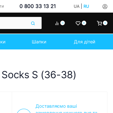
0 800 33 13 21
|
ти
UA
RU
0
0
0
чки
Шапки
Для дітей
 Socks S (36-38)
Доставляємо ваші
замовлення кожного дня та