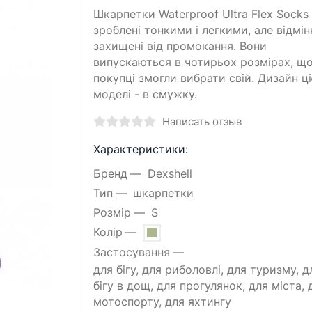
Шкарпетки Waterproof Ultra Flex Socks
зроблені тонкими і легкими, але відмін
захищені від промокання. Вони
випускаються в чотирьох розмірах, щ
покупці змогли вибрати свій. Дизайн ці
моделі - в смужку.
Написать отзыв
Характеристики:
Бренд
Dexshell
Тип
шкарпетки
Розмір
S
Колір
Застосування
для бігу, для риболовлі, для туризму, д
бігу в дощ, для прогулянок, для міста, 
мотоспорту, для яхтингу