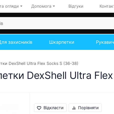
та огляди
Допомога
Відгуки
Контак
Для захисників
Шкарпетки
Рукави
ки DexShell Ultra Flex Socks S (36-38)
тки DexShell Ultra Flex
Відкласти
Порівняти