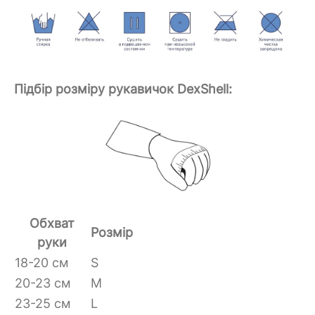
Підбір розміру рукавичок DexShell:
Обхват
Розмір
руки
18-20 см
S
20-23 см
M
23-25 см
L