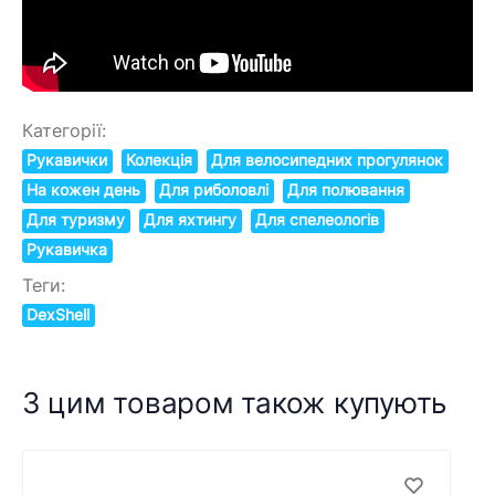
Категорії:
Рукавички
Колекція
Для велосипедних прогулянок
На кожен день
Для риболовлі
Для полювання
Для туризму
Для яхтингу
Для спелеологів
Рукавичка
Теги:
DexShell
З цим товаром також купують