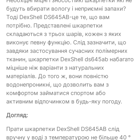
Необхідні міцні і зносостійкі шкарпетки які не
будуть вбирати вологу і неприємні запахи?
Тоді DexShell DS645AB-це те, що вам
потрібно. Представлені шкарпетки
складаються з трьох шарів, кожен з яких
виконує певну функцію. Слід зазначити, що
завдяки застосування сучасних полімерних
тканин, шкарпетки DexShell ds645ab набагато
міцніше ніж варіанти з натуральних
матеріалів. До того ж, вони повністю
водонепроникні, що дозволить вам з
комфортом займатися спортом або
активним відпочинком в будь-яку погоду.
Догляд:
Прати шкарпетки DexShell DS645AB слід
вручну у воді з температурою не більше 40 °