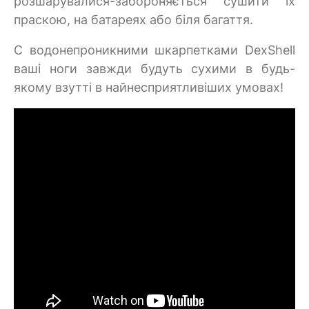
розшарувалися-забороняється сушити їх
праскою, на батареях або біля багаття.
C водонепроникними шкарпетками DexShell
ваші ноги завжди будуть сухими в будь-
якому взутті в найнесприятливіших умовах!