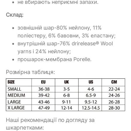
не вбирають неприємні запахи.
Склад:
зовнішній шар-80% нейлону, 11%
поліестеру, 6% бавовни, 3% еластану;
внутрішній шар-76% drirelease® Wool
yarns і 24% нейлону;
прошарок-мембрана Porelle.
Розмірна таблиця:
Наші рекомендації по догляду за
шкарпетками: