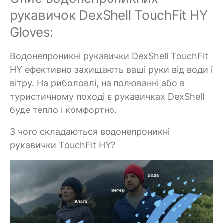
рукавичок DexShell TouchFit HY
Gloves:
Водонепроникні рукавички DexShell TouchFit
HY ефективно захищають ваші руки від води і
вітру. На риболовлі, на полюванні або в
туристичному поході в рукавичках DexShell
буде тепло і комфортно.
З чого складаються водонепроникні
рукавички TouchFit HY?