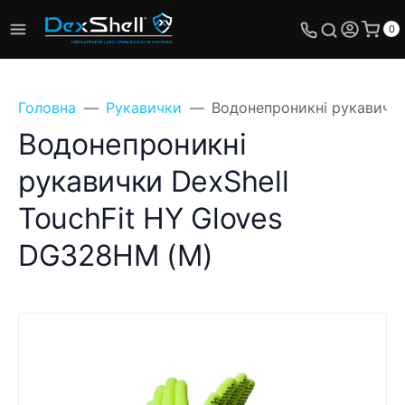
0
Головна
Рукавички
Водонепроникні рукавички
Водонепроникні
рукавички DexShell
TouchFit HY Gloves
DG328HM (M)