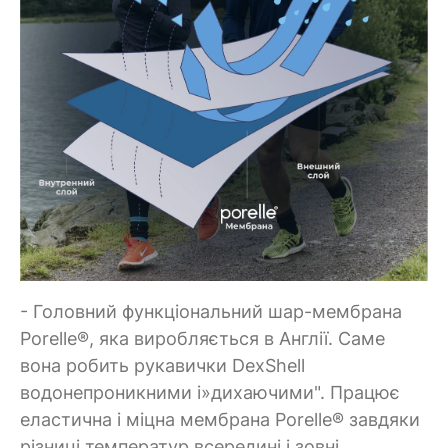
- Головний функціональний шар-мембрана
Porelle®, яка виробляється в Англії. Саме
вона робить рукавички DexShell
водонепроникними і»дихаючими". Працює
еластична і міцна мембрана Porelle® завдяки
різниці температур всередині і зовні