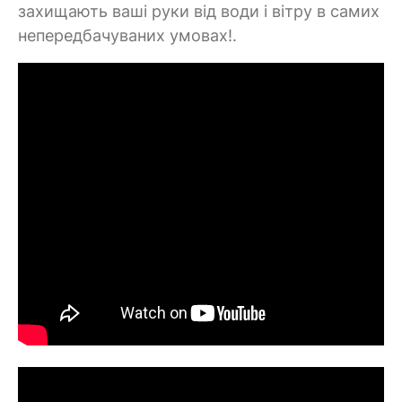
захищають ваші руки від води і вітру в самих
непередбачуваних умовах!.