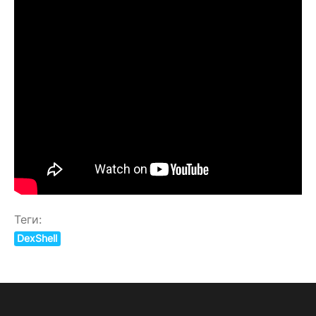
Теги:
DexShell