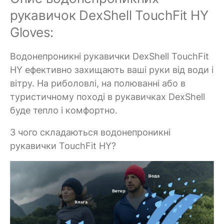
рукавичок DexShell TouchFit HY
Gloves:
Водонепроникні рукавички DexShell TouchFit
HY ефективно захищають ваші руки від води і
вітру. На риболовлі, на полюванні або в
туристичному поході в рукавичках DexShell
буде тепло і комфортно.
З чого складаються водонепроникні
рукавички TouchFit HY?