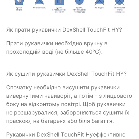
Як прати рукавички DexShell TouchFit HY?
Прати рукавички необхідно вручну в
прохолодній воді (не більше 40°C).
Як сушити рукавички DexShell TouchFit HY?
Спочатку необхідно висушити рукавички
вивернутими навиворіт, а потім - з лицьового
боку на відкритому повітрі. Щоб рукавички
не розшарувалися, забороняється сушити їх
праскою, на батареях або біля багаття.
Рукавички DexShell TouchFit Нуеффективно