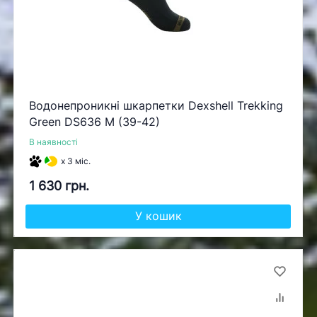
Водонепроникні шкарпетки Dexshell Trekking
Green DS636 M (39-42)
В наявності
x 3 міс.
1 630 грн.
У кошик