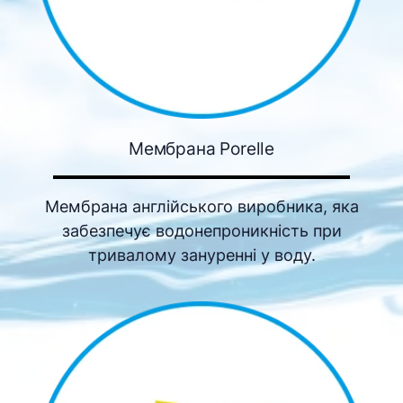
Мембрана Porelle
Мембрана англійського виробника, яка
забезпечує водонепроникність при
тривалому зануренні у воду.