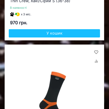
Thin Crew, Хакі/Сірий S (36-38)
В наявності
x 3 міс.
970 грн.
У кошик