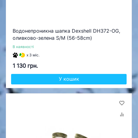
Водонепроникна шапка Dexshell DH372-OG,
оливково-зелена S/M (56-58cm)
В наявності
x 3 міс.
1 130 грн.
У кошик