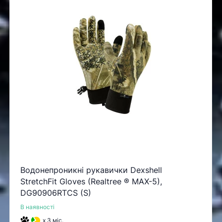
Водонепроникні рукавички Dexshell
StretchFit Gloves (Realtree ® MAX-5),
DG90906RTCS (S)
В наявності
x 3 міс.