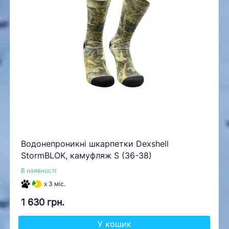
Водонепроникні шкарпетки Dexshell
StormBLOK, камуфляж S (36-38)
В наявності
x 3 міс.
1 630 грн.
У кошик