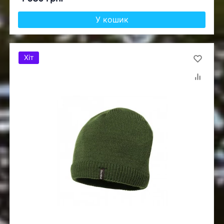
У кошик
Хіт