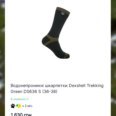
Водонепроникні шкарпетки Dexshell Trekking
Green DS636 S (36-38)
В наявності
x 3 міс.
1 630 грн.