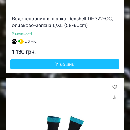
Водонепроникна шапка Dexshell DH372-OG,
оливково-зелена L/XL (58-60cm)
В наявності
x 3 міс.
1 130 грн.
У кошик