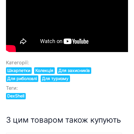
Категорії:
Шкарпетки
Колекція
Для захисників
Для риболовлі
Для туризму
Теги:
DexShell
З цим товаром також купують