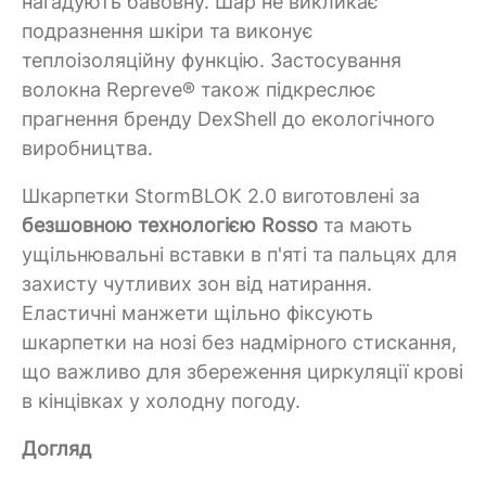
нагадують бавовну. Шар не викликає
подразнення шкіри та виконує
теплоізоляційну функцію. Застосування
волокна Repreve® також підкреслює
прагнення бренду DexShell до екологічного
виробництва.
Шкарпетки StormBLOK 2.0 виготовлені за
безшовною технологією Rosso
та мають
ущільнювальні вставки в п'яті та пальцях для
захисту чутливих зон від натирання.
Еластичні манжети щільно фіксують
шкарпетки на нозі без надмірного стискання,
що важливо для збереження циркуляції крові
в кінцівках у холодну погоду.
Догляд