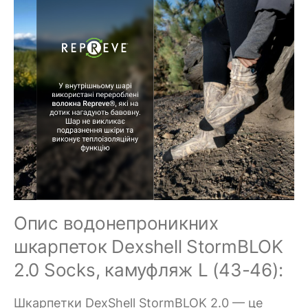
Опис водонепроникних
шкарпеток Dexshell StormBLOK
2.0 Socks, камуфляж L (43-46):
Шкарпетки DexShell StormBLOK 2.0 — це