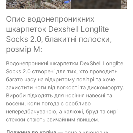
Опис водонепроникних
шкарпеток Dexshell Longlite
Socks 2.0, блакитні полоски,
розмір M:
Водонепроникні шкарпетки DexShell Longlite
Socks 2.0 створені для тих, хто проводить
багато часу на відкритому повітрі та хоче
захистити ноги від вогкості та дискомфорту.
Вироби підходять для носіння навесні та
восени, коли погода є особливо
непередбачуваною, а калюжі, бруд та сирі
стежки стають звичайним явищем.
Довжина до коліна
— одна з ключових