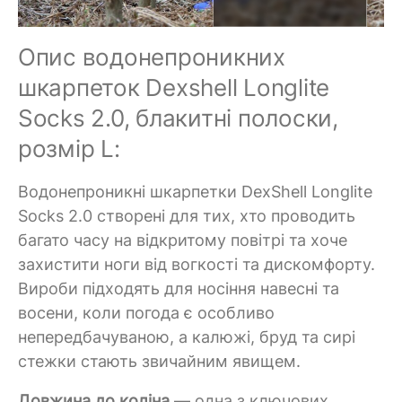
Опис водонепроникних
шкарпеток Dexshell Longlite
Socks 2.0, блакитні полоски,
розмір L:
Водонепроникні шкарпетки DexShell Longlite
Socks 2.0 створені для тих, хто проводить
багато часу на відкритому повітрі та хоче
захистити ноги від вогкості та дискомфорту.
Вироби підходять для носіння навесні та
восени, коли погода є особливо
непередбачуваною, а калюжі, бруд та сирі
стежки стають звичайним явищем.
Довжина до коліна
— одна з ключових