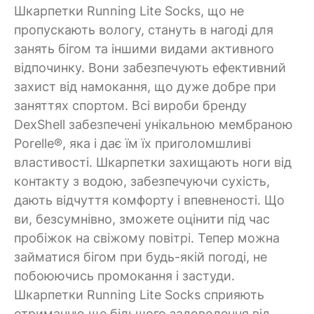
Шкарпетки Running Lite Socks, що не
пропускають вологу, стануть в нагоді для
занять бігом та іншими видами активного
відпочинку. Вони забезпечують ефективний
захист від намокання, що дуже добре при
заняттях спортом. Всі вироби бренду
DexShell забезпечені унікальною мембраною
Porelle®, яка і дає їм їх приголомшливі
властивості. Шкарпетки захищають ноги від
контакту з водою, забезпечуючи сухість,
дають відчуття комфорту і впевненості. Що
ви, безсумнівно, зможете оцінити під час
пробіжок на свіжому повітрі. Тепер можна
займатися бігом при будь-якій погоді, не
побоюючись промокання і застуди.
Шкарпетки Running Lite Socks сприяють
отриманню ще більшого задоволення від