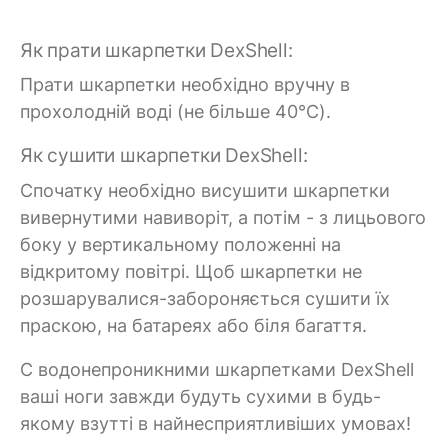
Як прати шкарпетки DexShell:
Прати шкарпетки необхідно вручну в
прохолодній воді (не більше 40°C).
Як сушити шкарпетки DexShell:
Спочатку необхідно висушити шкарпетки
вивернутими навиворіт, а потім - з лицьового
боку у вертикальному положенні на
відкритому повітрі. Щоб шкарпетки не
розшарувалися-забороняється сушити їх
праскою, на батареях або біля багаття.
C водонепроникними шкарпетками DexShell
ваші ноги завжди будуть сухими в будь-
якому взутті в найнесприятливіших умовах!