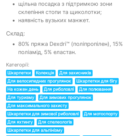
щільна посадка з підтримкою зони
склепіння стопи та щиколотки;
наявність вузьких манжет.
Склад:
80% пряжа Dexdri™ (поліпропілен), 15%
поліамід, 5% еластан.
Категорії:
Шкарпетки
Колекція
Для захисників
Для велосипедних прогулянок
Шкарпетки для бігу
На кожен день
Для риболовлі
Для полювання
Для туризму
Для зимових прогулянок
Для максимального захисту
Шкарпетки для зимової риболовлі
Для мотоспорту
Для яхтингу
Для спелеологів
Шкарпетки для альпінізму