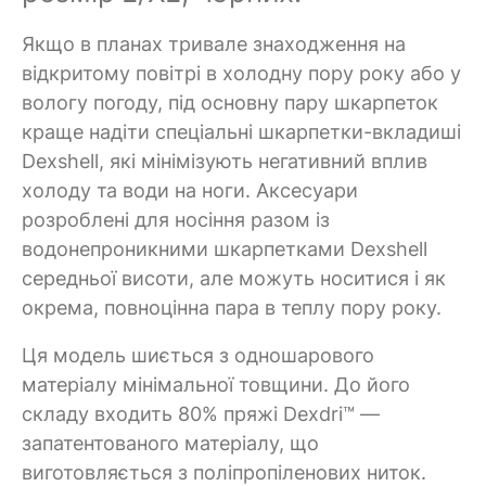
Якщо в планах тривале знаходження на
відкритому повітрі в холодну пору року або у
вологу погоду, під основну пару шкарпеток
краще надіти спеціальні шкарпетки-вкладиші
Dexshell, які мінімізують негативний вплив
холоду та води на ноги. Аксесуари
розроблені для носіння разом із
водонепроникними шкарпетками Dexshell
середньої висоти, але можуть носитися і як
окрема, повноцінна пара в теплу пору року.
Ця модель шиється з одношарового
матеріалу мінімальної товщини. До його
складу входить 80% пряжі Dexdri™ —
запатентованого матеріалу, що
виготовляється з поліпропіленових ниток.