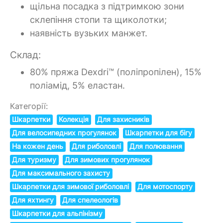
щільна посадка з підтримкою зони
склепіння стопи та щиколотки;
наявність вузьких манжет.
Склад:
80% пряжа Dexdri™ (поліпропілен), 15%
поліамід, 5% еластан.
Категорії:
Шкарпетки
Колекція
Для захисників
Для велосипедних прогулянок
Шкарпетки для бігу
На кожен день
Для риболовлі
Для полювання
Для туризму
Для зимових прогулянок
Для максимального захисту
Шкарпетки для зимової риболовлі
Для мотоспорту
Для яхтингу
Для спелеологів
Шкарпетки для альпінізму