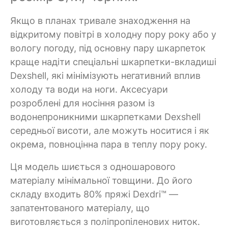
Якщо в планах тривале знаходження на
відкритому повітрі в холодну пору року або у
вологу погоду, під основну пару шкарпеток
краще надіти спеціальні шкарпетки-вкладиші
Dexshell, які мінімізують негативний вплив
холоду та води на ноги. Аксесуари
розроблені для носіння разом із
водонепроникними шкарпетками Dexshell
середньої висоти, але можуть носитися і як
окрема, повноцінна пара в теплу пору року.
Ця модель шиється з одношарового
матеріалу мінімальної товщини. До його
складу входить 80% пряжі Dexdri™ —
запатентованого матеріалу, що
виготовляється з поліпропіленових ниток.