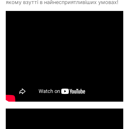
якому взутті в найнесприятливіших умовах!