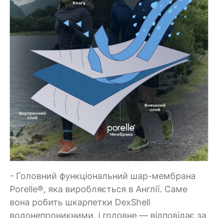
- Головний функціональний шар-мембрана
Porelle®, яка виробляється в Англії. Саме
вона робить шкарпетки DexShell
водонепроникними, і головне — відповідає за