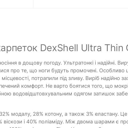
рпеток DexShell Ultra Thin 
осіння в дощову погоду. Ультратонкі і надійні. В
ися про те, що ноги будуть промочені. Особливо 
й місцевості, потрапили під зливу. Виріб надійно з
печений комфорт. Не варто боятися того, що мокр
дібною водовідштовхувальним одягом затишок заб
32% модалу, 28% котону, а також 3% еластану. Це
% віскози і 40% поліаміду. Між двома шарами є пр