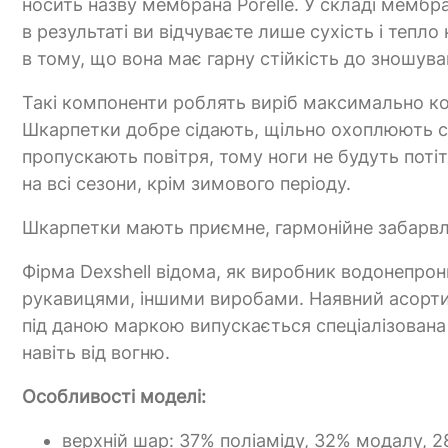
носить назву мембрана Porelle. У складі мембр
в результаті ви відчуваєте лише сухість і теп
в тому, що вона має гарну стійкість до зношува
Такі компоненти роблять виріб максимально ко
Шкарпетки добре сідають, щільно охоплюють с
пропускають повітря, тому ноги не будуть поті
на всі сезони, крім зимового періоду.
Шкарпетки мають приємне, гармонійне забарвле
Фірма Dexshell відома, як виробник водонепрон
рукавицями, іншими виробами. Наявний асортим
під даною маркою випускається спеціалізована 
навіть від вогню.
Особливості моделі:
верхній шар: 37% поліаміду, 32% модалу, 2