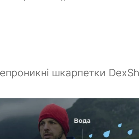
епроникні шкарпетки DexSh