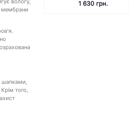
гує вологу,
1 630 грн.
ть мембрани
ов'я.
нно
розрахована
, шапками,
Крім того,
захист