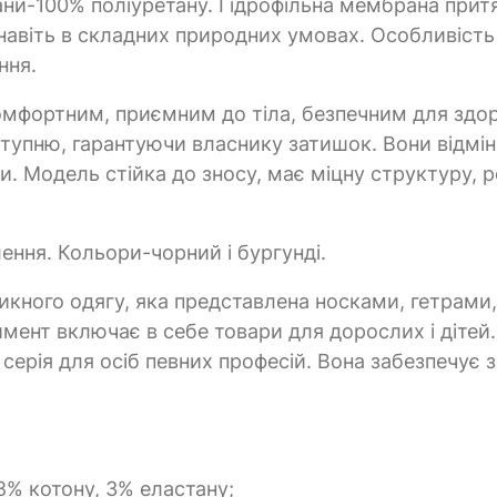
ани-100% поліуретану. Гідрофільна мембрана притя
ло навіть в складних природних умовах. Особливіс
ння.
мфортним, приємним до тіла, безпечним для здор
тупню, гарантуючи власнику затишок. Вони відмі
ти. Модель стійка до зносу, має міцну структуру, 
ння. Кольори-чорний і бургунді.
икного одягу, яка представлена носками, гетрами
ент включає в себе товари для дорослих і дітей. 
серія для осіб певних професій. Вона забезпечує 
8% котону, 3% еластану;