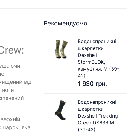
Рекомендуємо
Водонепроникні
Crew:
шкарпетки
Dexshell
StormBLOK,
ирушаючи
камуфляж M (39-
це
42)
ахищений від
1 630 грн.
і ноги
езпечений
Водонепроникні
шкарпетки
Dexshell Trekking
 верхній
Green DS636 M
ошарок, яка
(39-42)