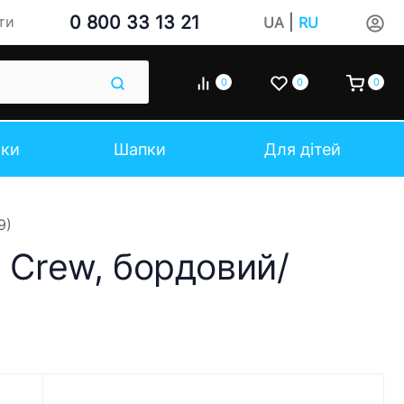
0 800 33 13 21
|
ти
UA
RU
0
0
0
чки
Шапки
Для дітей
9)
n Crew, бордовий/