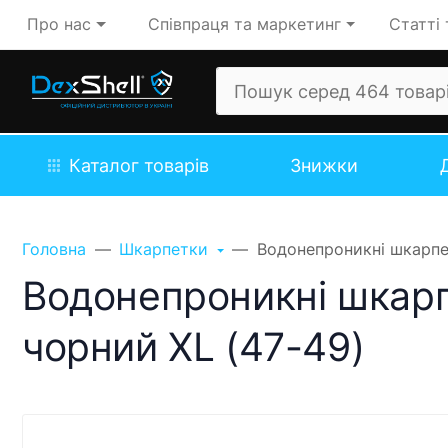
Про нас
Співпраця та маркетинг
Статті 
Каталог товарів
Знижки
Головна
Шкарпетки
Водонепроникні шкарпет
Водонепроникні шкарпе
чорний XL (47-49)