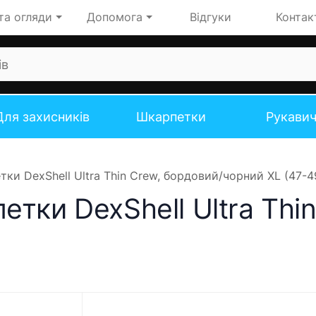
та огляди
Допомога
Відгуки
Контак
Для захисників
Шкарпетки
Рукави
ки DexShell Ultra Thin Crew, бордовий/чорний XL (47-4
тки DexShell Ultra Thi