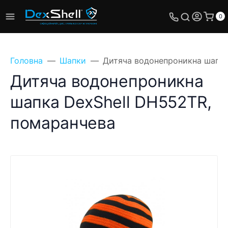
0
Головна
Шапки
Дитяча водонепроникна шапка
Дитяча водонепроникна
шапка DexShell DH552TR,
помаранчева