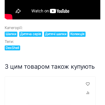
Категорії:
Шапки
Дитяча серія
Дитячі шапки
Колекція
Теги:
DexShell
З цим товаром також купують