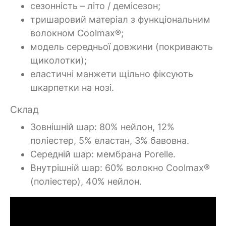
сезонність – літо / демісезон;
тришаровий матеріал з функціональним
волокном Coolmax®;
модель середньої довжини (покривають
щиколотки);
еластичні манжети щільно фіксують
шкарпетки на нозі.
Склад
Зовнішній шар: 80% нейлон, 12%
поліестер, 5% еластан, 3% бавовна.
Середній шар: мембрана Porelle.
Внутрішній шар: 60% волокно Coolmax®
(поліестер), 40% нейлон.