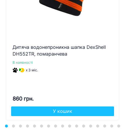
Дитяча водонепроникна шапка DexShell
DH552TR, помаранчева
В наявності
x 3 міс.
860 грн.
У кошик