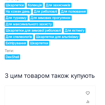
Шкарпетки
Колекція
Для захисників
На кожен день
Для риболовлі
Для полювання
Для туризму
Для зимових прогулянок
Для максимального захисту
Шкарпетки для зимової риболовлі
Для яхтингу
Для спелеологів
Шкарпетки для альпінізму
Екіпірування
Шкарпетки
Теги:
DexShell
З цим товаром також купують