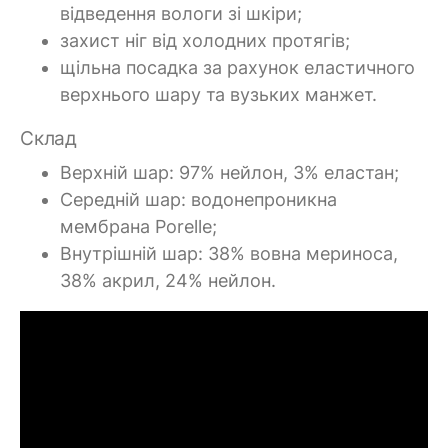
відведення вологи зі шкіри;
захист ніг від холодних протягів;
щільна посадка за рахунок еластичного
верхнього шару та вузьких манжет.
Склад
Верхній шар: 97% нейлон, 3% еластан;
Середній шар: водонепроникна
мембрана Porelle;
Внутрішній шар: 38% вовна мериноса,
38% акрил, 24% нейлон.