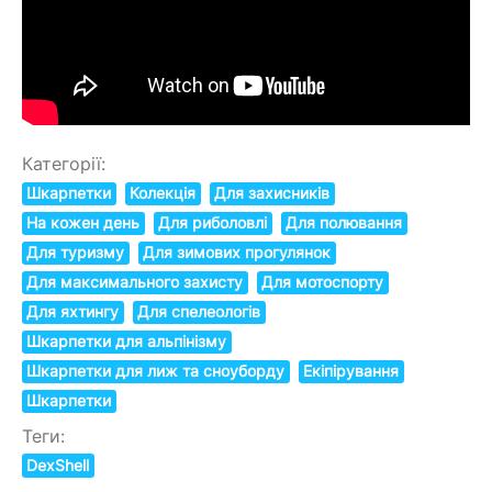
Категорії:
Шкарпетки
Колекція
Для захисників
На кожен день
Для риболовлі
Для полювання
Для туризму
Для зимових прогулянок
Для максимального захисту
Для мотоспорту
Для яхтингу
Для спелеологів
Шкарпетки для альпінізму
Шкарпетки для лиж та сноуборду
Екіпірування
Шкарпетки
Теги:
DexShell