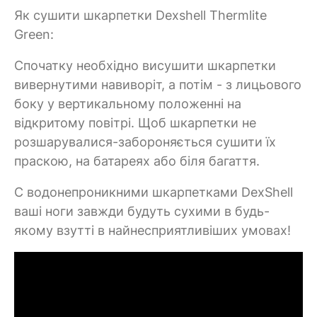
Як сушити шкарпетки Dexshell Thermlite
Green:
Спочатку необхідно висушити шкарпетки
вивернутими навиворіт, а потім - з лицьового
боку у вертикальному положенні на
відкритому повітрі. Щоб шкарпетки не
розшарувалися-забороняється сушити їх
праскою, на батареях або біля багаття.
C водонепроникними шкарпетками DexShell
ваші ноги завжди будуть сухими в будь-
якому взутті в найнесприятливіших умовах!