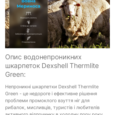
Опис водонепроникних
шкарпеток Dexshell Thermlite
Green:
Непроникні шкарпетки Dexshell Thermlite
Green - це недороге і ефективне рішення
проблеми промоклого взуття ніг для
рибалок, мисливців, туристів і любителів
активного відпочинку в холодну пору року.