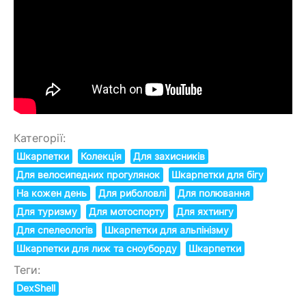
Категорії:
Шкарпетки
Колекція
Для захисників
Для велосипедних прогулянок
Шкарпетки для бігу
На кожен день
Для риболовлі
Для полювання
Для туризму
Для мотоспорту
Для яхтингу
Для спелеологів
Шкарпетки для альпінізму
Шкарпетки для лиж та сноуборду
Шкарпетки
Теги:
DexShell