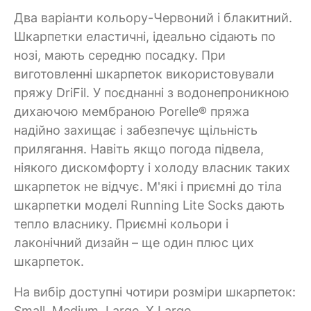
Два варіанти кольору-Червоний і блакитний.
Шкарпетки еластичні, ідеально сідають по
нозі, мають середню посадку. При
виготовленні шкарпеток використовували
пряжу DriFil. У поєднанні з водонепроникною
дихаючою мембраною Porelle® пряжа
надійно захищає і забезпечує щільність
прилягання. Навіть якщо погода підвела,
ніякого дискомфорту і холоду власник таких
шкарпеток не відчує. М'які і приємні до тіла
шкарпетки моделі Running Lite Socks дають
тепло власнику. Приємні кольори і
лаконічний дизайн – ще один плюс цих
шкарпеток.
На вибір доступні чотири розміри шкарпеток:
Small, Medium, Large, X Large.