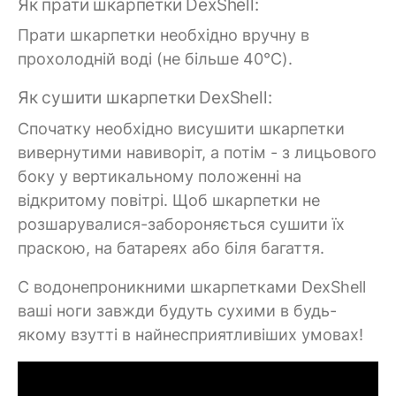
Як прати шкарпетки DexShell:
Прати шкарпетки необхідно вручну в
прохолодній воді (не більше 40°C).
Як сушити шкарпетки DexShell:
Спочатку необхідно висушити шкарпетки
вивернутими навиворіт, а потім - з лицьового
боку у вертикальному положенні на
відкритому повітрі. Щоб шкарпетки не
розшарувалися-забороняється сушити їх
праскою, на батареях або біля багаття.
C водонепроникними шкарпетками DexShell
ваші ноги завжди будуть сухими в будь-
якому взутті в найнесприятливіших умовах!