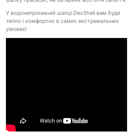
У водонепроникній шапці DexShell вам буде
тепло і комфортно в самих екстремальних
умовах!