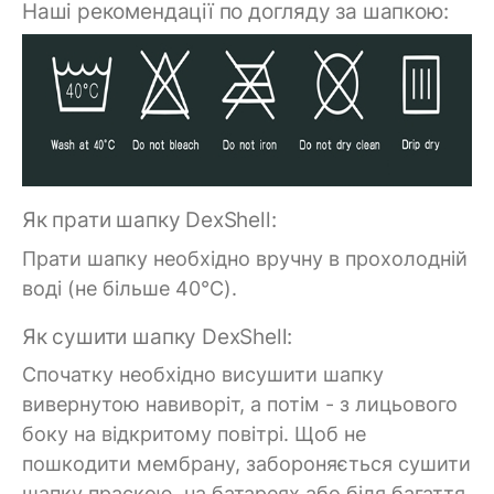
Наші рекомендації по догляду за шапкою:
Як прати шапку DexShell:
Прати шапку необхідно вручну в прохолодній
воді (не більше 40°C).
Як сушити шапку DexShell:
Спочатку необхідно висушити шапку
вивернутою навиворіт, а потім - з лицьового
боку на відкритому повітрі. Щоб не
пошкодити мембрану, забороняється сушити
шапку праскою, на батареях або біля багаття.