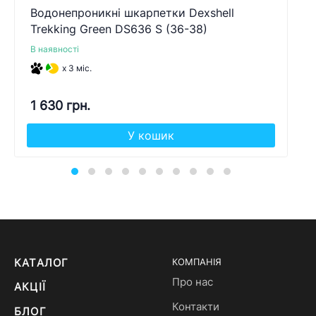
Водонепроникні шкарпетки Dexshell
Trekking Green DS636 S (36-38)
В наявності
x 3 міс.
1 630 грн.
У кошик
КАТАЛОГ
КОМПАНІЯ
Про нас
АКЦІЇ
Контакти
БЛОГ