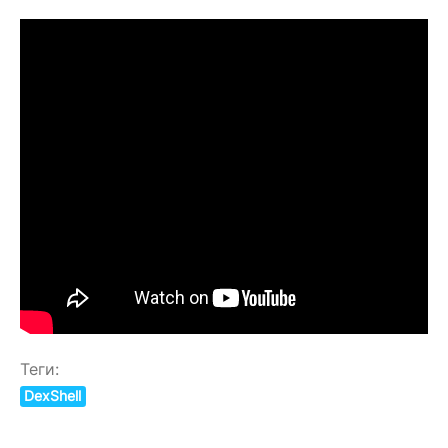
Теги:
DexShell