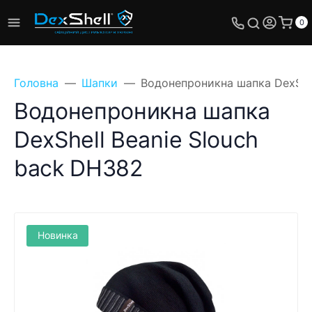
0
Головна
Шапки
Водонепроникна шапка DexShel
Водонепроникна шапка
DexShell Beanie Slouch
Поставте своє
back DH382
питання, ми
обов'язково відповімо!
Ім'я
Новинка
Телефон