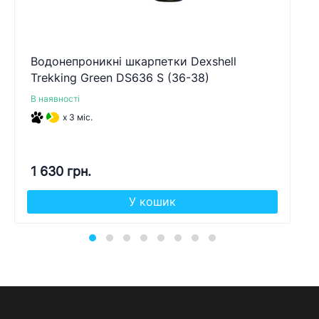
Водонепроникні шкарпетки Dexshell
Trekking Green DS636 S (36-38)
В наявності
x 3 міс.
1 630 грн.
У кошик