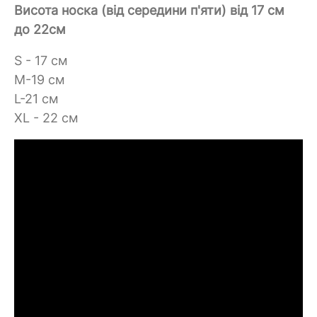
Висота носка (від середини п'яти) від 17 см
до 22см
S - 17 см
M-19 см
L-21 см
XL - 22 см