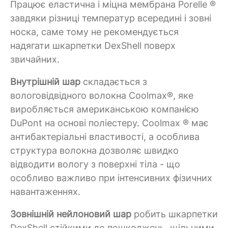
Працює еластична і міцна мембрана Porelle ®
завдяки різниці температур всередині і зовні
носка, саме тому не рекомендується
надягати шкарпетки DexShell поверх
звичайних.
Внутрішній шар
складається з
вологовідвідного волокна Coolmax®, яке
виробляється американською компанією
DuPont на основі поліестеру. Coolmax ® має
антибактеріальні властивості, а особлива
структура волокна дозволяє швидко
відводити вологу з поверхні тіла - що
особливо важливо при інтенсивних фізичних
навантаженнях.
Зовнішній нейлоновий шар
робить шкарпетки
DexShell стійкими до пошкоджень, щільними