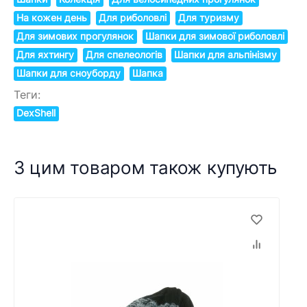
На кожен день
Для риболовлі
Для туризму
Для зимових прогулянок
Шапки для зимової риболовлі
Для яхтингу
Для спелеологів
Шапки для альпінізму
Шапки для сноуборду
Шапка
Теги:
DexShell
З цим товаром також купують