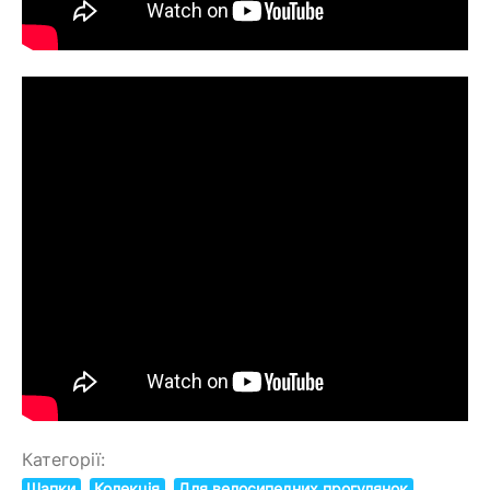
Категорії:
Шапки
Колекція
Для велосипедних прогулянок