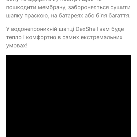
пошкодити мембрану, забороняється сушити
шапку праскою, на батареях або біля багаття.
У водонепроникній шапці DexShell вам буде
тепло і комфортно в самих екстремальних
умовах!