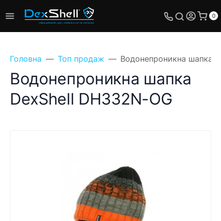
0
Головна
Топ продаж
Водонепроникна шапка D
Водонепроникна шапка
DexShell DH332N-OG
Поставте своє
питання, ми
обов'язково відповімо!
Ім'я
Телефон