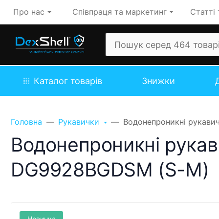
Про нас
Співпраця та маркетинг
Статті 
Каталог товарів
Знижки
Головна
Рукавички
Водонепроникні рукавич
Водонепроникні рукави
DG9928BGDSM (S-M)
Новинка