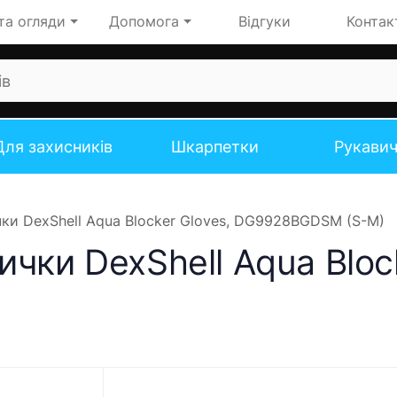
та огляди
Допомога
Відгуки
Контак
Для захисників
Шкарпетки
Рукави
ки DexShell Aqua Blocker Gloves, DG9928BGDSM (S-M)
чки DexShell Aqua Block