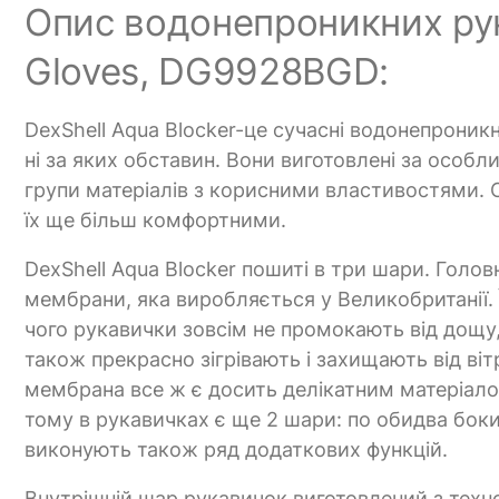
Опис водонепроникних рук
Gloves, DG9928BGD:
DexShell Aqua Blocker-це сучасні водонепроникн
ні за яких обставин. Вони виготовлені за особл
групи матеріалів з корисними властивостями. 
їх ще більш комфортними.
DexShell Aqua Blocker пошиті в три шари. Голов
мембрани, яка виробляється у Великобританії. Ї
чого рукавички зовсім не промокають від дощу,
також прекрасно зігрівають і захищають від ві
мембрана все ж є досить делікатним матеріал
тому в рукавичках є ще 2 шари: по обидва бок
виконують також ряд додаткових функцій.
Внутрішній шар рукавичок виготовлений з техн