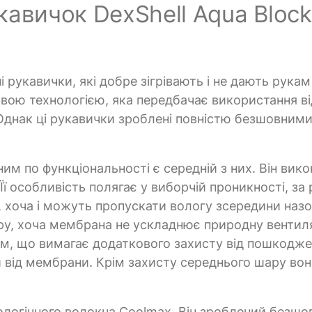
авичок DexShell Aqua Block
і рукавички, які добре зігрівають і не дають рука
ивою технологією, яка передбачає використання ві
Однак ці рукавички зроблені повністю безшовним
ним по функціональності є середній з них. Він вико
ї особливість полягає у виборчій проникності, за
 хоча і можуть пропускати вологу зсередини назо
тру, хоча мембрана не ускладнює природну вентил
ом, що вимагає додаткового захисту від пошкодже
и від мембрани. Крім захисту середнього шару во
ологічного волокна Coolmax. Він зроблений безш