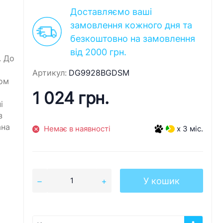
Доставляємо ваші
замовлення кожного дня та
безкоштовно на замовлення
від 2000 грн.
. До
Артикул:
DG9928BGDSM
ом
1 024 грн.
і
з
ана
Немає в наявності
x 3 міс.
У кошик