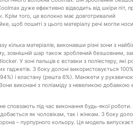
Coolmax дуже ефективно відводить від шкіри піт, 
к. Крім того, це волокно має довготривалий
йке, щоб пошиті з цього матеріалу речі могли нос
у кілька матеріалів, виконавши різні зони з найб
му, зовнішній шар також зроблений безшовним, з
ocker. У зоні пальців є вставки з поліестеру, які 
 гаджетів. З боку долоні використовується 100%
 (94%) і еластану (решта 6%). Манжети у рукавичо
 Вони виконані з поліаміду з невеликою добавкою 
не сповзають під час виконання будь-якої роботи.
обається як чоловікам, так і жінкам. З боку доло
сторона – пурпурного кольору. Ця модель випускає