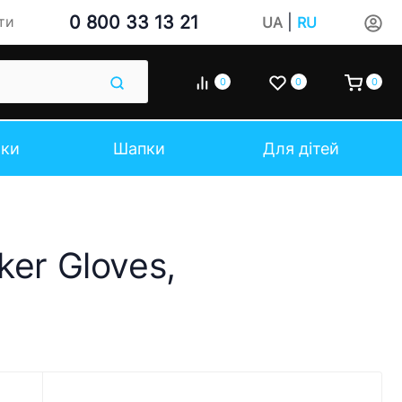
0 800 33 13 21
|
ти
UA
RU
0
0
0
чки
Шапки
Для дітей
er Gloves,