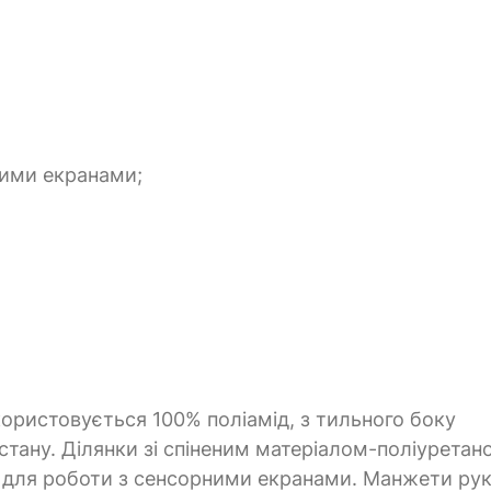
ними екранами;
икористовується 100% поліамід, з тильного боку
тану. Ділянки зі спіненим матеріалом-поліуретано
ру для роботи з сенсорними екранами. Манжети ру