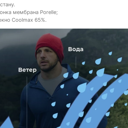
астану.
онка мембрана Porelle;
локно Coolmax 65%.