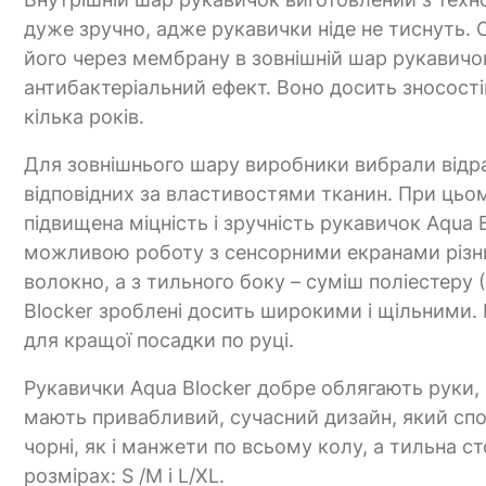
дуже зручно, адже рукавички ніде не тиснуть. 
його через мембрану в зовнішній шар рукавичо
антибактеріальний ефект. Воно досить зносості
кілька років.
Для зовнішнього шару виробники вибрали відраз
відповідних за властивостями тканин. При цьо
підвищена міцність і зручність рукавичок Aqua Bl
можливою роботу з сенсорними екранами різних
волокно, а з тильного боку – суміш поліестеру
Blocker зроблені досить широкими і щільними.
для кращої посадки по руці.
Рукавички Aqua Blocker добре облягають руки, 
мають привабливий, сучасний дизайн, який спод
чорні, як і манжети по всьому колу, а тильна 
розмірах: S /M і L/XL.