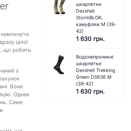
er
шкарпетки
Dexshell
StormBLOK,
камуфляж M (39-
42)
м намокнути
1 630 грн.
дразу цілої
и, що робить
Водонепроникні
шкарпетки
Dexshell Trekking
наний з
Green DS636 M
 рахунок
(39-42)
вні. Вони
1 630 грн.
яцію. Однак
нь. Саме
ни
овним, що