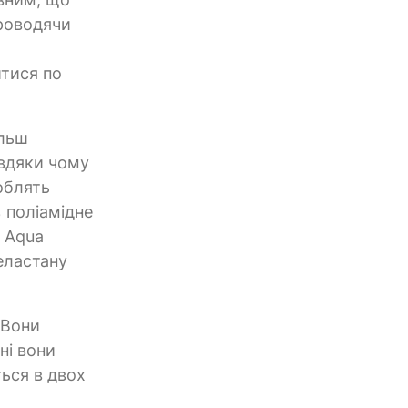
проводячи
итися по
ільш
авдяки чому
роблять
 поліамідне
к Aqua
еластану
 Вони
ні вони
ться в двох