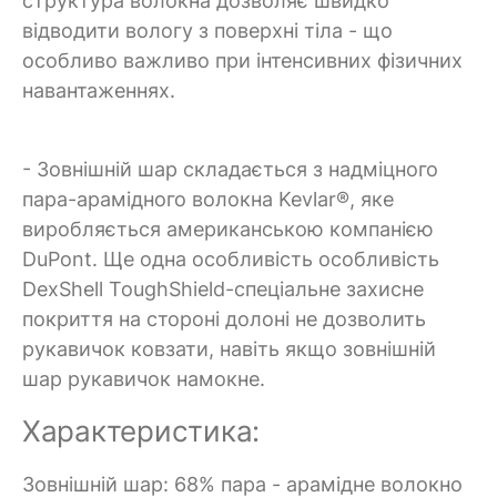
структура волокна дозволяє швидко
відводити вологу з поверхні тіла - що
особливо важливо при інтенсивних фізичних
навантаженнях.
- Зовнішній шар складається з надміцного
пара-арамідного волокна Kevlar®, яке
виробляється американською компанією
DuPont. Ще одна особливість особливість
DexShell ToughShield-спеціальне захисне
покриття на стороні долоні не дозволить
рукавичок ковзати, навіть якщо зовнішній
шар рукавичок намокне.
Характеристика:
Зовнішній шар: 68% пара - арамідне волокно