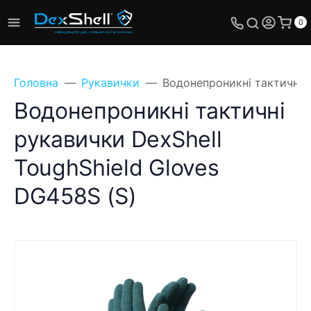
0
Головна
Рукавички
Водонепроникні тактичні р
Водонепроникні тактичні
рукавички DexShell
ToughShield Gloves
DG458S (S)