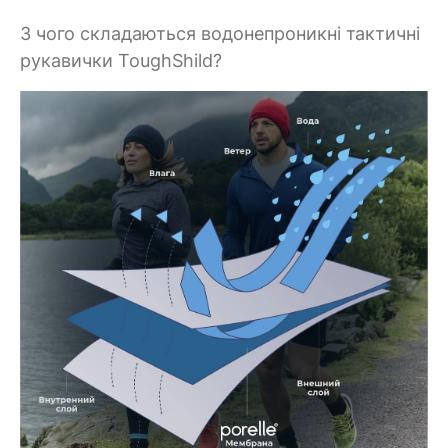
З чого складаються водонепроникні тактичні
рукавички ToughShild?