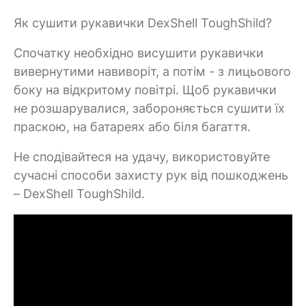
Як сушити рукавички DexShell ToughShild?
Спочатку необхідно висушити рукавички
вивернутими навиворіт, а потім - з лицьового
боку на відкритому повітрі. Щоб рукавички
не розшарувалися, забороняється сушити їх
праскою, на батареях або біля багаття.
Не сподівайтеся на удачу, використовуйте
сучасні способи захисту рук від пошкоджень
– DexShell ToughShild.