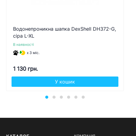
Водонепроникна шапка DexShell DH372-G,
сіра L-XL
В наявності
x 3 міс.
1 130 грн.
У кошик