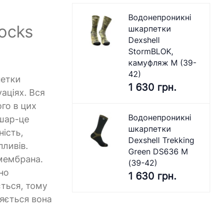
Водонепроникні
ocks
шкарпетки
Dexshell
StormBLOK,
камуфляж M (39-
42)
петки
1 630 грн.
аціях. Вся
го в цих
Водонепроникні
 шар-це
шкарпетки
ність,
Dexshell Trekking
пливів.
Green DS636 M
-мембрана.
(39-42)
но
1 630 грн.
ється, тому
ляється вона