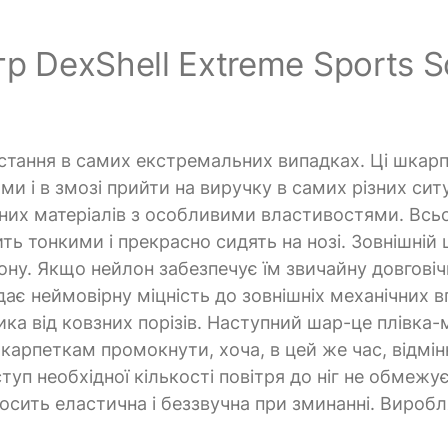
р DexShell Extreme Sports S
стання в самих екстремальних випадках. Ці шкар
 і в змозі прийти на виручку в самих різних ситу
йних матеріалів з особливими властивостями. Всьо
ь тонкими і прекрасно сидять на нозі. Зовнішній
ону. Якщо нейлон забезпечує їм звичайну довговіч
ає неймовірну міцність до зовнішніх механічних в
ика від ковзних порізів. Наступний шар-це плівка
шкарпеткам промокнути, хоча, в цей же час, відмін
ступ необхідної кількості повітря до ніг не обмежу
осить еластична і беззвучна при зминанні. Вироб