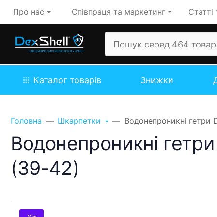
Про нас
Співпраця та маркетинг
Статті 
Каталог товарів
Знижки
Головна
Шкарпетки
Водонепроникні гетри D
Водонепроникні гетри
(39-42)
Хіт