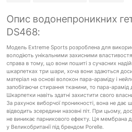
Опис водонепроникних гет
DS468:
Модель Extreme Sports розроблена для викори
володіють унікальними захисними властивостями
справа в тому, що вони пошиті з сучасних наді
шкарпетках три шари, хоча вони здаються досит
матеріал на основі волокон пара-араміду і нейл
запобігаючи стирання тканини, то пара-арамід д
Шкарпетки навіть здатні захистити свого власн
За рахунок виборчої проникності, вона не дає 
відводить зсередини назовні піт. При цьому, до
не виникає парникового ефекту. Ця мембрана д
у Великобританії під брендом Porelle.