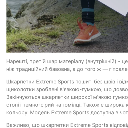
Нарешті, третій шар матеріалу (внутрішній) - 
ніж традиційний бавовна, а до того ж — гіпоале
Шкарпетки Extreme Sports пошиті без швів і відм
щиколотки зроблені в'язкою-гумкою, що дозвол
Закінчуються шкарпетки широкої м'якою гумкою
стопі і темно-сірий на гомілці. Також є широка 
кольору. Модель Extreme Sports доступна в чо
Важливо, що шкарпетки Extreme Sports відпов