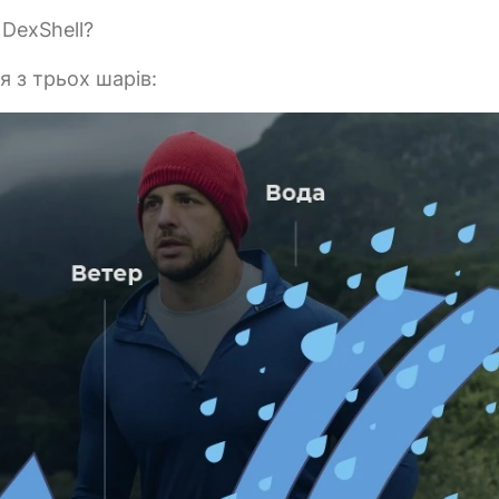
DexShell?
 з трьох шарів: