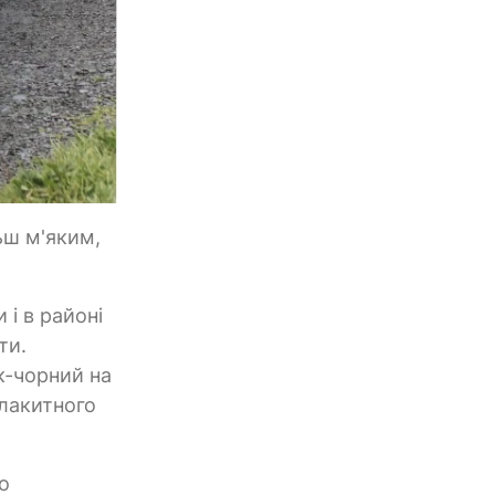
ьш м'яким,
 і в районі
ти.
к-чорний на
блакитного
о