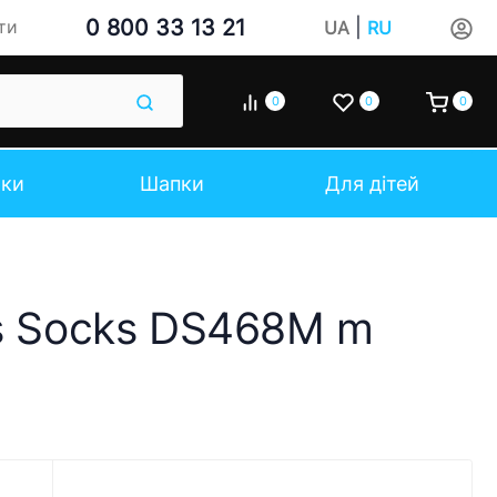
0 800 33 13 21
|
ти
UA
RU
0
0
0
чки
Шапки
Для дітей
ts Socks DS468M m