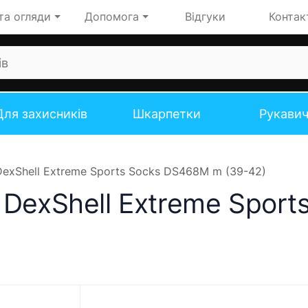
та огляди
Допомога
Відгуки
Контак
Для захисників
Шкарпетки
Рукави
exShell Extreme Sports Socks DS468M m (39-42)
 DexShell Extreme Spor