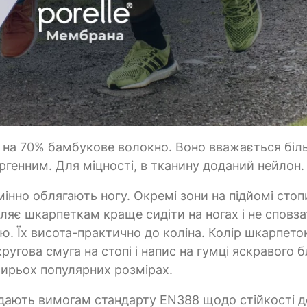
це на 70% бамбукове волокно. Воно вважається біл
ргенним. Для міцності, в тканину доданий нейлон.
інно облягають ногу. Окремі зони на підйомі стопи
яє шкарпеткам краще сидіти на ногах і не сповза
. Їх висота-практично до коліна. Колір шкарпето
кругова смуга на стопі і напис на гумці яскравого 
тирьох популярних розмірах.
ідають вимогам стандарту EN388 щодо стійкості д