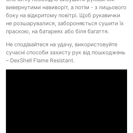
вивернутими навиворіт, а потім - з лицьового
боку на відкритому повітрі. Щоб рукавички
не розшарувалися, забороняється сушити їх
праскою, на батареях або біля багаття.
Не сподівайтеся на удачу, використовуйте
сучасні способи захисту рук від пошкоджень
– DexShell Flame Resistant.