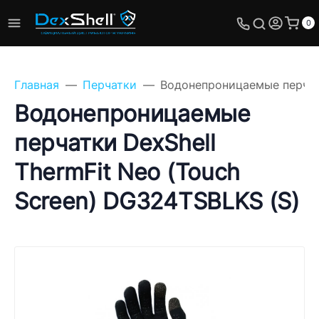
0
Главная
Перчатки
Водонепроницаемые перчатк
Водонепроницаемые
перчатки DexShell
Задайте свой вопрос,
ThermFit Neo (Touch
мы обязательно
ответим!
Screen) DG324TSBLKS (S)
Имя
Телефон