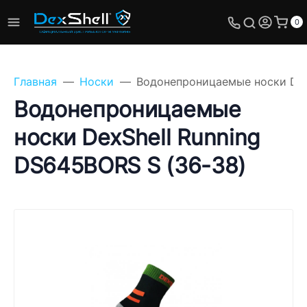
0
Главная
Носки
Водонепроницаемые носки DexS
Водонепроницаемые
носки DexShell Running
Задайте свой вопрос,
DS645BORS S (36-38)
мы обязательно
ответим!
Имя
Телефон