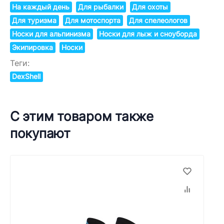
На каждый день
Для рыбалки
Для охоты
Для туризма
Для мотоспорта
Для спелеологов
Носки для альпинизма
Носки для лыж и сноуборда
Экипировка
Носки
Теги:
DexShell
С этим товаром также
покупают