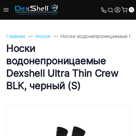
0
Главная
Носки
Носки водонепроницаемые Dexsh
Носки
водонепроницаемые
Задайте свой вопрос,
Dexshell Ultra Thin Crew
мы обязательно
ответим!
BLK, черный (S)
Имя
Телефон