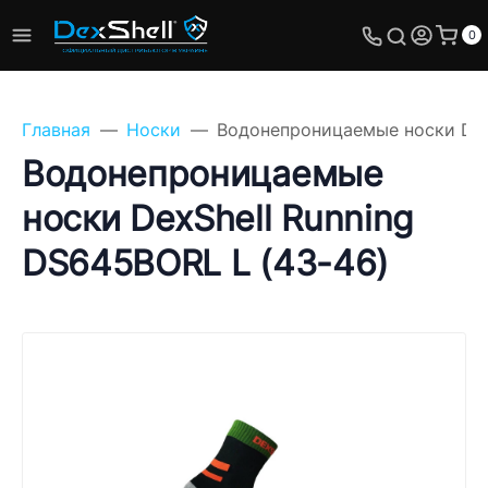
0
Главная
Носки
Водонепроницаемые носки DexS
Водонепроницаемые
носки DexShell Running
Задайте свой вопрос,
DS645BORL L (43-46)
мы обязательно
ответим!
Имя
Телефон