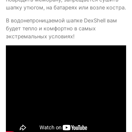
шапку утюгом, на батареях или возле костра.
В водонепроницаемой шапке DexShell вам
будет тепло и комфортно в самых
экстремальных условиях!