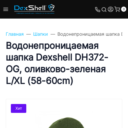
0
Главная
Шапки
Водонепроницаемая шапка Dex
Водонепроницаемая
шапка Dexshell DH372-
Задайте свой вопрос,
OG, оливково-зеленая
мы обязательно
ответим!
L/XL (58-60cm)
Имя
Телефон
Хит