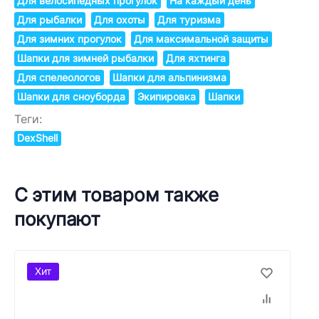
Для велосипедных прогулок
На каждый день
Для рыбалки
Для охоты
Для туризма
Для зимних прогулок
Для максимальной защиты
Шапки для зимней рыбалки
Для яхтинга
Для спелеологов
Шапки для альпинизма
Шапки для сноуборда
Экипировка
Шапки
Теги:
DexShell
С этим товаром также
покупают
Хит