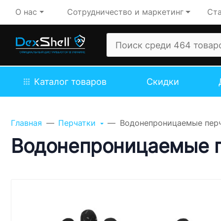
О нас
Сотрудничество и маркетинг
Ста
Каталог товаров
Скидки
Задайте свой вопрос,
мы обязательно
Главная
Перчатки
Водонепроницаемые перчат
ответим!
Водонепроницаемые пер
Имя
Телефон