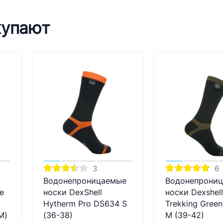
купают
3
6
Водонепроницаемые
Водонепрони
е
носки DexShell
носки Dexshel
Hytherm Pro DS634 S
Trekking Gree
M)
(36-38)
M (39-42)