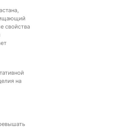
астана,
ащищающий
ие свойства
и
ает
ртативной
делия на
превышать