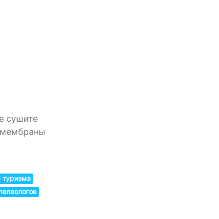
е сушите
я мембраны
 туризма
пелеологов