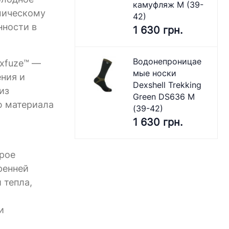
камуфляж M (39-
омическому
42)
нности в
1 630 грн.
Водонепроницае
exfuze™ —
мые носки
ния и
Dexshell Trekking
из
Green DS636 M
ю материала
(39-42)
1 630 грн.
орое
ренней
 тепла,
и