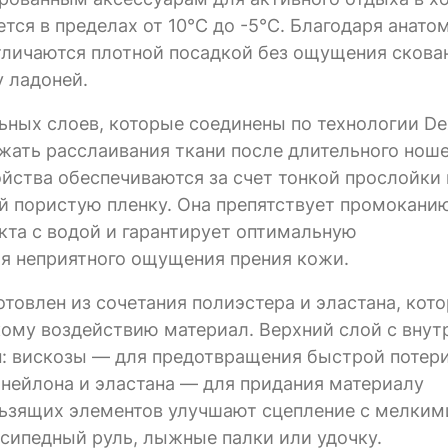
ется в пределах от 10°C до -5°C. Благодаря анат
тличаются плотной посадкой без ощущения скова
 ладоней.
ьных слоев, которые соединены по технологии D
жать расслаивания ткани после длительного ноше
йства обеспечиваются за счет тонкой прослойки 
ой пористую пленку. Она препятствует промокани
акта с водой и гарантирует оптимальную
я неприятного ощущения прения кожи.
товлен из сочетания полиэстера и эластана, кот
ому воздействию материал. Верхний слой с внут
н: вискозы — для предотвращения быстрой потери
нейлона и эластана — для придания материалу
льзящих элементов улучшают сцепление с мелким
сипедный руль, лыжные палки или удочку.