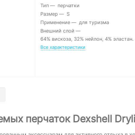
Тип
перчатки
Размер
S
Применение
для туризма
Внешний слой
64% вискоза, 32% нейлон, 4% эластан.
Все характеристики
ых перчаток Dexshell Dryli
зированным аксессуарам для активного отдыха в х