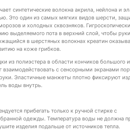
ючает синтетические волокна акрила, нейлона и эл
ью. Это один из самых мягких видов шерсти, з
морозов и холодных сквозняков. Гигроскопическ
ию выделяемого пота в верхний слой, чтобы рук
держащийся в шерстяных волокнах креатин оказыв
витию на коже грибков.
дки из полиэстера в области кончиков большого и
ог взаимодействовать с сенсорными экранами по
 руки. Эластичные манжеты плотно фиксируют из
ель воды внутрь.
мендуется прибегать только к ручной стирке с
мбранной одежды. Температура воды не должна 
шите изделия подальше от источников тепла.