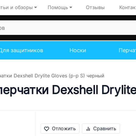
тьи и обзоры
Помощь
Отзывы
Конта
Для защитников
Носки
Перча
ки Dexshell Drylite Gloves (р-р S) черный
чатки Dexshell Drylite
Отложить
Сравнить