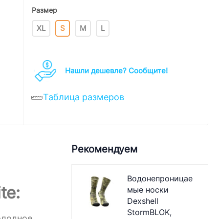
Размер
XL
S
M
L
Нашли дешевле? Cообщите!
Таблица размеров
Рекомендуем
Водонепроницае
te:
мые носки
Dexshell
StormBLOK,
олодное