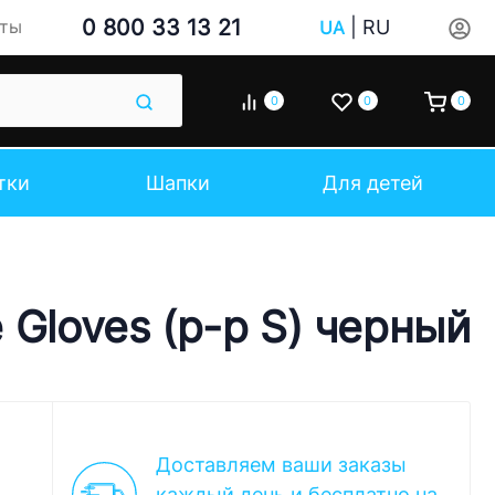
0 800 33 13 21
|
RU
кты
UA
0
0
0
тки
Шапки
Для детей
 Gloves (р-р S) черный
Доставляем ваши заказы
каждый день и бесплатно на