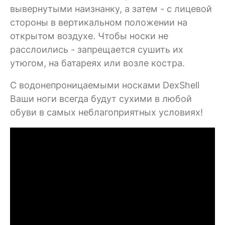
вывернутыми наизнанку, а затем - с лицевой
стороны в вертикальном положении на
открытом воздухе. Чтобы носки не
расслоились - запрещается сушить их
утюгом, на батареях или возле костра.
C водонепроницаемыми носками DexShell
Ваши ноги всегда будут сухими в любой
обуви в самых неблагоприятных условиях!