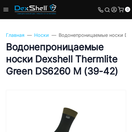
0
Главная
Носки
Водонепроницаемые носки Dexs
Водонепроницаемые
носки Dexshell Thermlite
Задайте свой вопрос,
Green DS6260 M (39-42)
мы обязательно
ответим!
Имя
Телефон