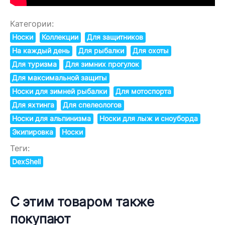
Категории:
Носки
Коллекции
Для защитников
На каждый день
Для рыбалки
Для охоты
Для туризма
Для зимних прогулок
Для максимальной защиты
Носки для зимней рыбалки
Для мотоспорта
Для яхтинга
Для спелеологов
Носки для альпинизма
Носки для лыж и сноуборда
Экипировка
Носки
Теги:
DexShell
С этим товаром также
покупают