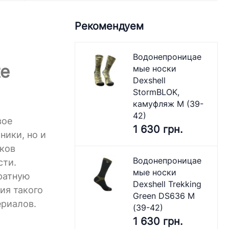
Рекомендуем
Водонепроницае
te
мые носки
Dexshell
StormBLOK,
камуфляж M (39-
42)
вое
1 630 грн.
ники, но и
сков
Водонепроницае
сти.
мые носки
кратную
Dexshell Trekking
ия такого
Green DS636 M
ериалов.
(39-42)
1 630 грн.