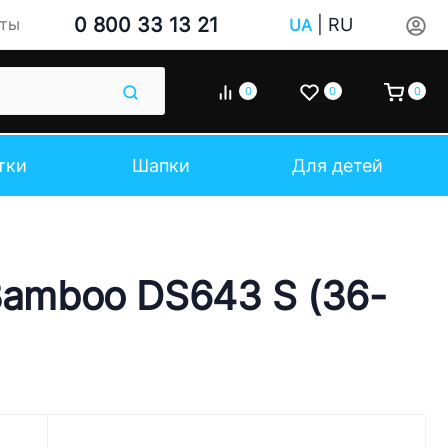
0 800 33 13 21
|
RU
кты
UA
0
0
0
тки
Шапки
Для детей
 Bamboo DS643 S (36-