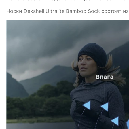
Носки Dexshell Ultralite Bamboo Sock состоят из