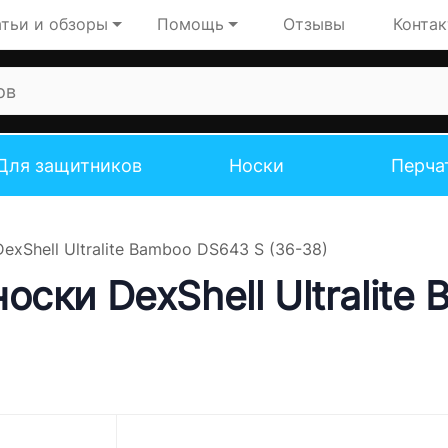
тьи и обзоры
Помощь
Отзывы
Конта
Для защитников
Носки
Перча
xShell Ultralite Bamboo DS643 S (36-38)
ски DexShell Ultralite