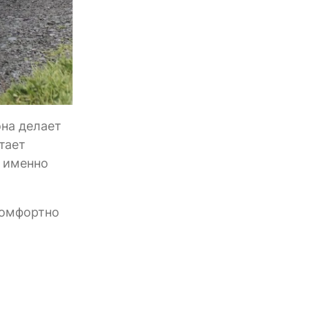
она делает
тает
, именно
комфортно