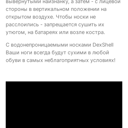
вывернутыми наизнанку, а затем - с лицевой
стороны в вертикальном положении на
открытом воздухе. Чтобы носки не
расслоились - запрещается сушить их
утюгом, на батареях или возле костра.
C водонепроницаемыми носками DexShell
Ваши ноги всегда будут сухими в любой
обуви в самых неблагоприятных условиях!