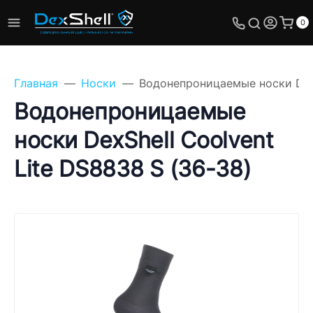
0
Главная
Носки
Водонепроницаемые носки DexS
Водонепроницаемые
носки DexShell Coolvent
Задайте свой вопрос,
Lite DS8838 S (36-38)
мы обязательно
ответим!
Имя
Телефон