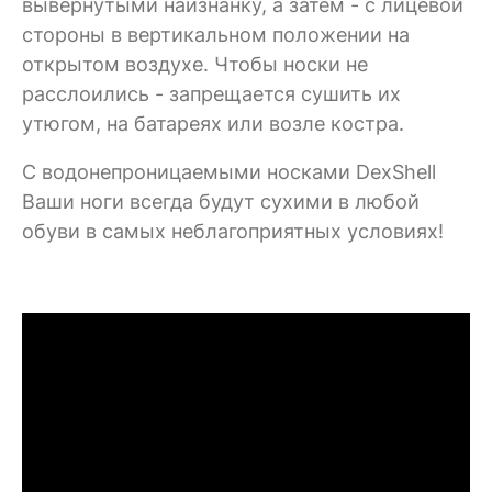
вывернутыми наизнанку, а затем - с лицевой
стороны в вертикальном положении на
открытом воздухе. Чтобы носки не
расслоились - запрещается сушить их
утюгом, на батареях или возле костра.
C водонепроницаемыми носками DexShell
Ваши ноги всегда будут сухими в любой
обуви в самых неблагоприятных условиях!