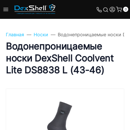
0
Главная
Носки
Водонепроницаемые носки DexS
Водонепроницаемые
носки DexShell Coolvent
Задайте свой вопрос,
Lite DS8838 L (43-46)
мы обязательно
ответим!
Имя
Телефон