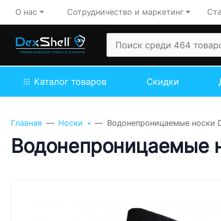
О нас
Сотрудничество и маркетинг
Ста
Каталог товаров
Скидки
Задайте свой вопрос,
мы обязательно
Главная
Носки
Водонепроницаемые носки Dex
ответим!
Водонепроницаемые нос
Имя
Телефон