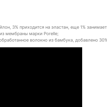
йлон, 3% приходится на эластан, еще 1% занимает
из мембраны марки Porelle;
обработанное волокно из бамбука, добавлено 30%