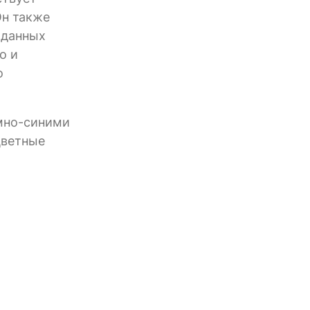
Он также
 данных
о и
о
емно-синими
цветные