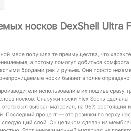
ых носков DexShell Ultra F
олной мере получила те преимущества, что характ
роницаемые, а потому помогут добиться комфорта 
частыми бродами рек и ручьев. Они просто незам
донепроницаемые носки бывает вполне оправдано и
роизводители использовали в их пошиве сразу т
слоев носков. Снаружи носки Flex Socks сделаны
этого был выбран материал, на 96% состоящий и
. Последний процент — это резинки по верху нос
т следующий слой. Он целиком сделан из мембр
ностью. Этот инновационный материал не препят