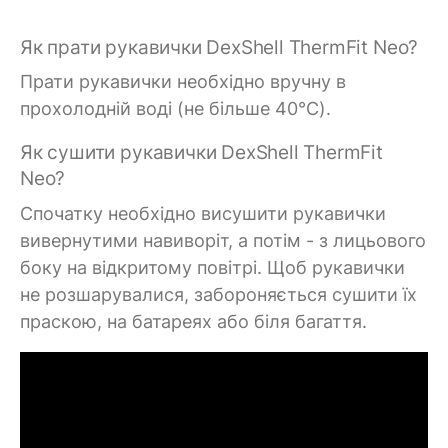
Як прати рукавички DexShell ThermFit Neo?
Прати рукавички необхідно вручну в
прохолодній воді (не більше 40°C).
Як сушити рукавички DexShell ThermFit
Neo?
Спочатку необхідно висушити рукавички
вивернутими навиворіт, а потім - з лицьового
боку на відкритому повітрі. Щоб рукавички
не розшарувалися, забороняється сушити їх
праскою, на батареях або біля багаття.