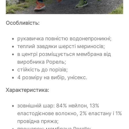
Особливість:
рукавичка повністю водонепроникні;
теплий завдяки шерсті мериносів;
в центрі розміщується мембрана від
виробника P
орель;
стійкість до порізів;
4 розміру на вибір, унісекс.
Характеристика:
зовнішній шар: 84% нейлон, 13%
еластодієнове волокно, 2% еластану і 1%
провідна пряжа;
прошарок: мембрана Porelle;