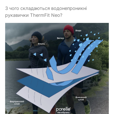
З чого складаються водонепроникні
рукавички ThermFit Neo?