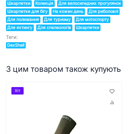
Шкарпетки
Колекція
Для велосипедних прогулянок
Шкарпетки для бігу
На кожен день
Для риболовлі
Для полювання
Для туризму
Для мотоспорту
Для яхтингу
Для спелеологів
Шкарпетки
Теги:
DexShell
З цим товаром також купують
Хіт