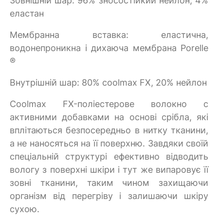
Зовнішній шар: 96% зносостійкий нейлон, 4%
еластан
Мембранна вставка: еластична,
водонепроникна і дихаюча мембрана Porelle
®
Внутрішній шар: 80% coolmax FX, 20% нейлон
Coolmax FX-поліестерове волокно c
активними добавками на основі срібла, які
вплітаються безпосередньо в нитку тканини,
а не наносяться на її поверхню. Завдяки своїй
спеціальній структурі ефективно відводить
вологу з поверхні шкіри і тут же випаровує її
зовні тканини, таким чином захищаючи
організм від перегріву і залишаючи шкіру
сухою.