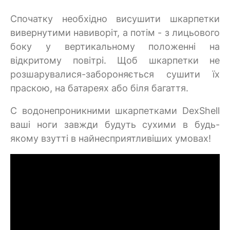
Спочатку необхідно висушити шкарпетки
вивернутими навиворіт, а потім - з лицьового
боку у вертикальному положенні на
відкритому повітрі. Щоб шкарпетки не
розшарувалися-забороняється сушити їх
праскою, на батареях або біля багаття.
C водонепроникними шкарпетками DexShell
ваші ноги завжди будуть сухими в будь-
якому взутті в найнесприятливіших умовах!