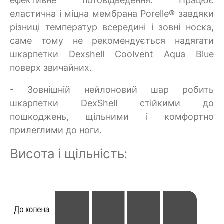
ефективне потовідведення. Працює
еластична і міцна мембрана Porelle® завдяки
різниці температур всередині і зовні носка,
саме тому не рекомендується надягати
шкарпетки Dexshell Coolvent Aqua Blue
поверх звичайних.
- Зовнішній нейлоновий шар робить
шкарпетки DexShell стійкими до
пошкоджень, щільними і комфортно
прилеглими до ноги.
Висота і щільність: