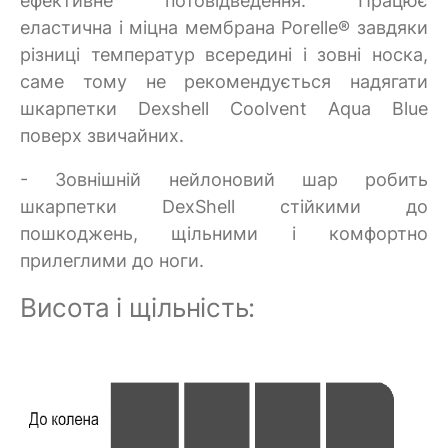
ефективне потовідведення. Працює
еластична і міцна мембрана Porelle® завдяки
різниці температур всередині і зовні носка,
саме тому не рекомендується надягати
шкарпетки Dexshell Coolvent Aqua Blue
поверх звичайних.
- Зовнішній нейлоновий шар робить
шкарпетки DexShell стійкими до
пошкоджень, щільними і комфортно
прилеглими до ноги.
Висота і щільність: