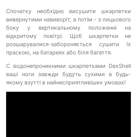
Спочатку необхідно висушити шкарпетки
вивернутими навиворіт, а потім - з лицьового
боку у вертикальному положенні на
відкритому повітрі. Щоб шкарпетки не
розшарувалися-забороняється сушити їх
праскою, на батареях або біля багаття.
C водонепроникними шкарпетками DexShell
ваші ноги завжди будуть сухими в будь-
якому взутті в найнесприятливіших умовах!