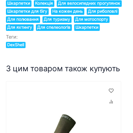
Шкарпетки
Колекція
Для велосипедних прогулянок
Шкарпетки для бігу
На кожен день
Для риболовлі
Для полювання
Для туризму
Для мотоспорту
Для яхтингу
Для спелеологів
Шкарпетки
Теги:
DexShell
З цим товаром також купують