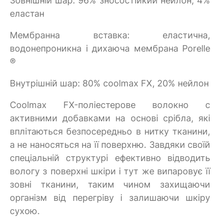
Зовнішній шар: 96% зносостійкий нейлон, 4%
еластан
Мембранна вставка: еластична,
водонепроникна і дихаюча мембрана Porelle
®
Внутрішній шар: 80% coolmax FX, 20% нейлон
Coolmax FX-поліестерове волокно c
активними добавками на основі срібла, які
вплітаються безпосередньо в нитку тканини,
а не наносяться на її поверхню. Завдяки своїй
спеціальній структурі ефективно відводить
вологу з поверхні шкіри і тут же випаровує її
зовні тканини, таким чином захищаючи
організм від перегріву і залишаючи шкіру
сухою.