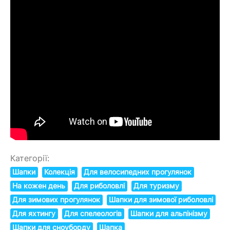
Категорії:
Шапки
Колекція
Для велосипедних прогулянок
На кожен день
Для риболовлі
Для туризму
Для зимових прогулянок
Шапки для зимової риболовлі
Для яхтингу
Для спелеологів
Шапки для альпінізму
Шапки для сноуборду
Шапка