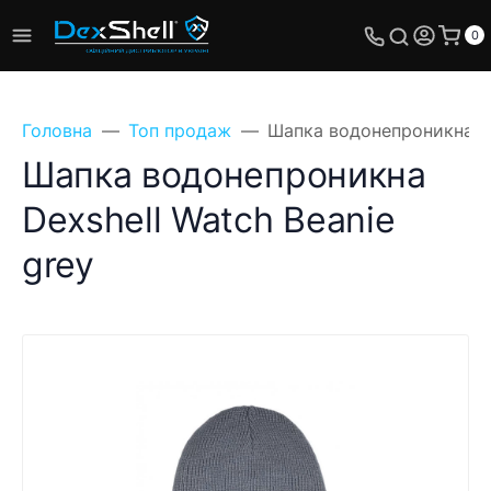
0
Головна
Топ продаж
Шапка водонепроникна De
Шапка водонепроникна
Dexshell Watch Beanie
Поставте своє
grey
питання, ми
обов'язково відповімо!
Ім'я
Телефон