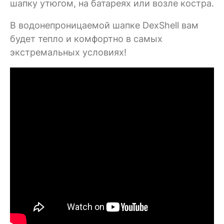
шапку утюгом, на батареях или возле костра.
В водонепроницаемой шапке DexShell вам
будет тепло и комфортно в самых
экстремальных условиях!