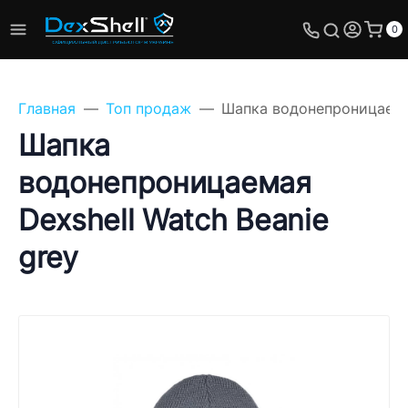
0
Главная
Топ продаж
Шапка водонепроницаемая
Шапка
водонепроницаемая
Задайте свой вопрос,
Dexshell Watch Beanie
мы обязательно
ответим!
grey
Имя
Телефон