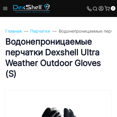
0
Главная
Перчатки
Водонепроницаемые перчатки
Водонепроницаемые
перчатки Dexshell Ultra
Задайте свой вопрос,
Weather Outdoor Gloves
мы обязательно
ответим!
(S)
Имя
Телефон