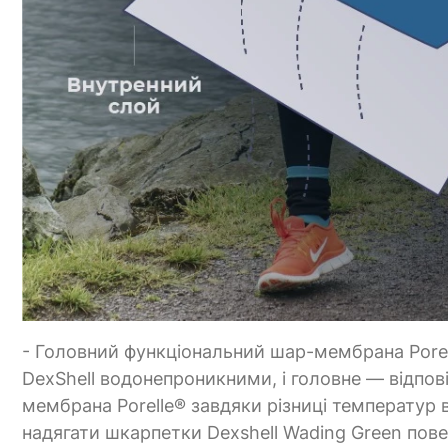
- Головний функціональний шар-мембрана Porel
DexShell водонепроникними, і головне — відпов
мембрана Porelle® завдяки різниці температур 
надягати шкарпетки Dexshell Wading Green пове