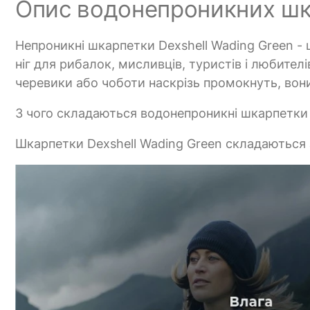
Опис водонепроникних шка
Непроникні шкарпетки Dexshell Wading Green -
ніг для рибалок, мисливців, туристів і любител
черевики або чоботи наскрізь промокнуть, вони
З чого складаються водонепроникні шкарпетки 
Шкарпетки Dexshell Wading Green складаються 