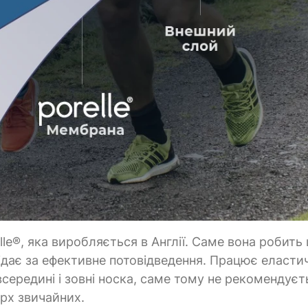
le®, яка виробляється в Англії. Саме вона робить
ідає за ефективне потовідведення. Працює еластич
всередині і зовні носка, саме тому не рекомендуєт
рх звичайних.