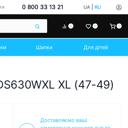
0 800 33 13 21
|
ти
UA
RU
0
0
0
чки
Шапки
Для дітей
 DS630WXL XL (47-49)
Доставляємо ваші
замовлення кожного дня та