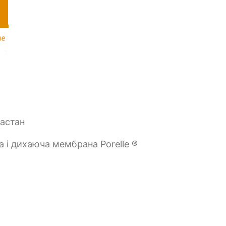
ластан
 і дихаюча мембрана Porelle ®