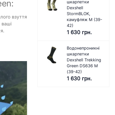
een:
шкарпетки
Dexshell
StormBLOK,
клого взуття
камуфляж M (39-
 ваші
42)
я.
1 630 грн.
Водонепроникні
шкарпетки
Dexshell Trekking
Green DS636 M
(39-42)
1 630 грн.