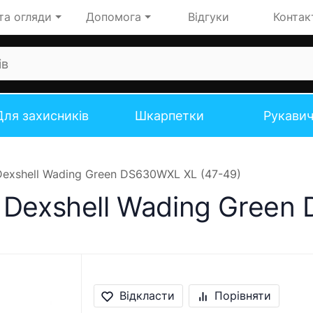
та огляди
Допомога
Відгуки
Контак
Для захисників
Шкарпетки
Рукави
exshell Wading Green DS630WXL XL (47-49)
 Dexshell Wading Green
Відкласти
Порівняти