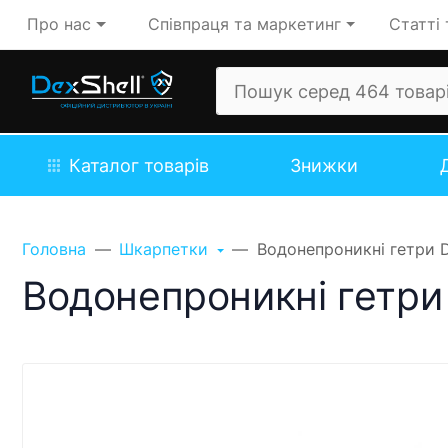
Про нас
Співпраця та маркетинг
Статті 
Каталог товарів
Знижки
Головна
Шкарпетки
Водонепроникні гетри D
Водонепроникні гетри