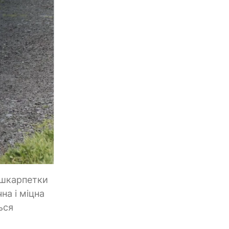
 шкарпетки
на і міцна
ься