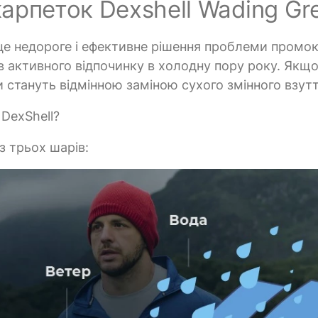
рпеток Dexshell Wading Gr
 це недороге і ефективне рішення проблеми промо
ів активного відпочинку в холодну пору року. Якщо
 стануть відмінною заміною сухого змінного взутт
DexShell?
з трьох шарів: