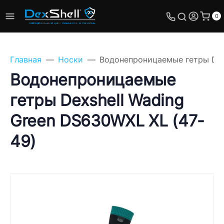
0
Главная
Носки
Водонепроницаемые гетры Dexs
Водонепроницаемые
гетры Dexshell Wading
Задайте свой вопрос,
Green DS630WXL XL (47-
мы обязательно
ответим!
49)
Имя
Телефон