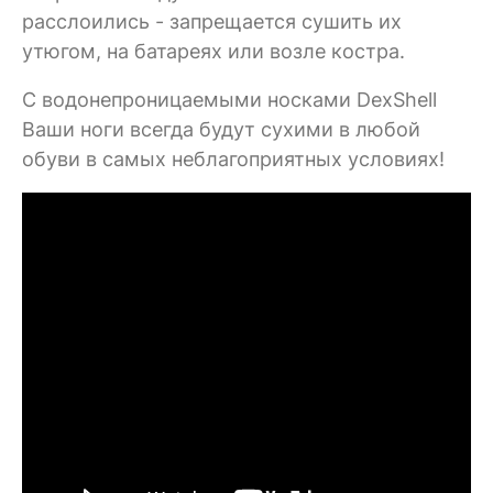
расслоились - запрещается сушить их
утюгом, на батареях или возле костра.
C водонепроницаемыми носками DexShell
Ваши ноги всегда будут сухими в любой
обуви в самых неблагоприятных условиях!