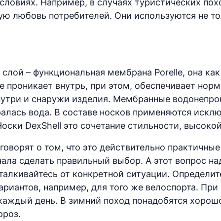
словиях. Например, в случаях туристических пох
 любовь потребителей. Они используются не тол
лой – функциональная мембрана Porelle, она как
 не проникает внутрь, при этом, обеспечивает но
внутри и снаружи изделия. Мембранные водонепр
бралась вода. В составе носков применяются иск
оски DexShell это сочетание стильности, высокой
оворят о том, что это действительно практичные
чала сделать правильный выбор. А этот вопрос на
алкивайтесь от конкретной ситуации. Определите
риантов, например, для того же велоспорта. При
а каждый день. В зимний поход понадобятся хорош
ороз.