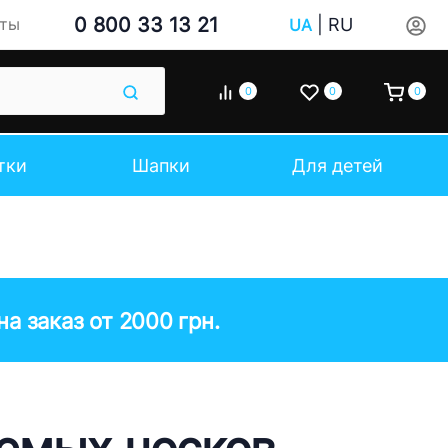
0 800 33 13 21
|
RU
кты
UA
0
0
0
тки
Шапки
Для детей
а заказ от 2000 грн.