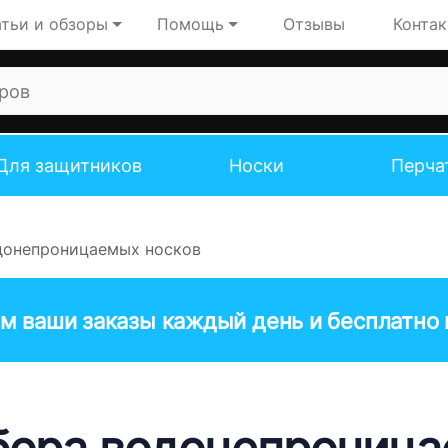
тьи и обзоры
Помощь
Отзывы
Конта
Для защитников
Носки
Перча
донепроницаемых носков
м ваши заказы каждый день и бесплатно н