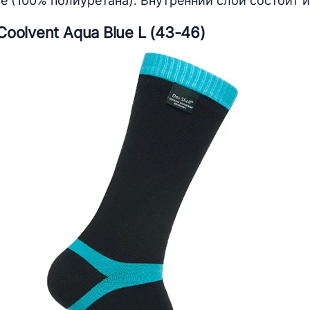
le (100% полиуретана). Внутренний слой состоит 
oolvent Aqua Blue L (43-46)