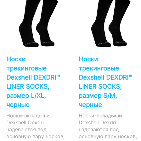
Носки
Носки
трекинговые
трекинговые
Dexshell DEXDRI™
Dexshell DEXDRI™
LINER SOCKS,
LINER SOCKS,
размер L/XL,
размер S/M,
черные
черные
Носки-вкладыши
Носки-вкладыши
Dexshell Dexdri
Dexshell Dexdri
надеваются под
надеваются под
основную пару носков,
основную пару носков,