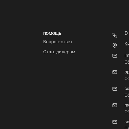
0
ПОМОЩЬ
Вопрос-ответ
К
Стать дилером
i
О
o
О
c
О
m
О
s
С